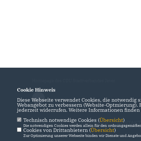
Homepage des CDU Stadtverbandes Jever
Cookie Hinweis
Diese Webseite verwendet Cookies, die notwendig si
Webangebot zu verbessern (Website-Optmierung). Fü
jederzeit widerrufen. Weitere Informationen finden
Technisch notwendige Cookies (
Übersicht
)
IMPRESSUM
DATENSCHUTZ
KONTAKT
Die notwendigen Cookies werden allein für den ordnungsgemäßen 
Cookies von Drittanbietern (
Übersicht
)
Zur Optimierung unserer Webseite binden wir Dienste und Angebot