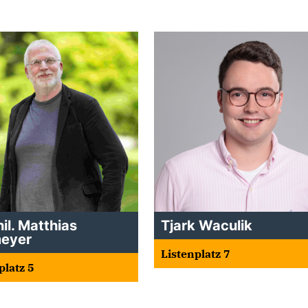
hil. Matthias
Tjark Waculik
meyer
Listenplatz 7
platz 5