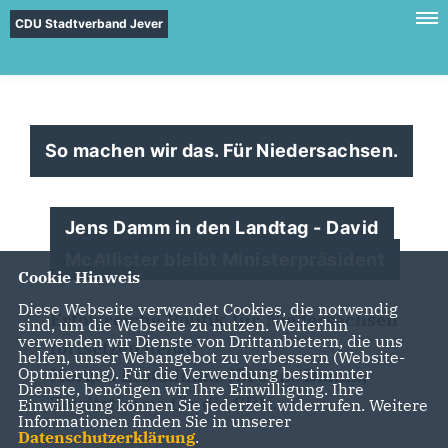
CDU Stadtverband Jever
So machen wir das. Für Niedersachsen.
Jens Damm in den Landtag - David
McAllister bleibt Ministerpräsident
Cookie Hinweis
Diese Webseite verwendet Cookies, die notwendig
Erfolgreiche Politik für Niedersachsen
sind, um die Webseite zu nutzen. Weiterhin
verwenden wir Dienste von Drittanbietern, die uns
fortsetzen heißt:
helfen, unser Webangebot zu verbessern (Website-
Optmierung). Für die Verwendung bestimmter
Morgen Erststimme für Jens Damm,
Dienste, benötigen wir Ihre Einwilligung. Ihre
Zweitstimme für die CDU.
Einwilligung können Sie jederzeit widerrufen. Weitere
Informationen finden Sie in unserer
Datenschutzerklärung
.