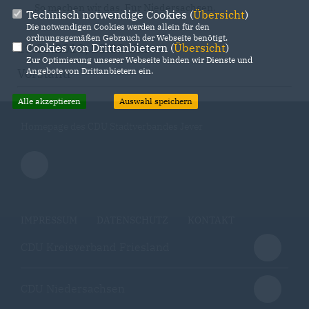
So machen wir das. Für Niedersachsen.
Technisch notwendige Cookies (
Übersicht
)
Die notwendigen Cookies werden allein für den
ordnungsgemäßen Gebrauch der Webseite benötigt.
19.01.2013, 20:00 Uhr
Cookies von Drittanbietern (
Übersicht
)
Zur Optimierung unserer Webseite binden wir Dienste und
Vorstand
Angebote von Drittanbietern ein.
Alle akzeptieren
Auswahl speichern
Homepage des CDU Stadtverbandes Jever
IMPRESSUM
DATENSCHUTZ
KONTAKT
CDU Kreisverband Friesland
CDU Niedersachsen