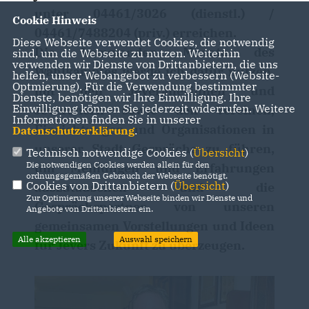
unter 04461/3026 (dienstl.) /
Cookie Hinweis
04461/7488204 (priv.) erreichen.
Diese Webseite verwendet Cookies, die notwendig
Die kommenden Monate des
sind, um die Webseite zu nutzen. Weiterhin
verwenden wir Dienste von Drittanbietern, die uns
Wahlkampfes werde ich dafür nutzen,
helfen, unser Webangebot zu verbessern (Website-
Optmierung). Für die Verwendung bestimmter
mit den Jeveranerinnen und
Dienste, benötigen wir Ihre Einwilligung. Ihre
Einwilligung können Sie jederzeit widerrufen. Weitere
Jeveranern sowie den Vereinen,
Informationen finden Sie in unserer
Einrichtungen und Organisationen in
Datenschutzerklärung
.
unserer Stadt Gespräche zu führen,
Technisch notwendige Cookies (
Übersicht
)
Die notwendigen Cookies werden allein für den
um Meinungen und Erfahrungen
ordnungsgemäßen Gebrauch der Webseite benötigt.
Cookies von Drittanbietern (
Übersicht
)
auszutauschen und die
Zur Optimierung unserer Webseite binden wir Dienste und
Gesprächspartner von unseren
Angebote von Drittanbietern ein.
gemeinsamen Vorstellungen und Ideen
Alle akzeptieren
Auswahl speichern
für Jevers Zukunft zu überzeugen.