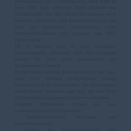
gemeinsames Ziel zu verwirklichen, dass Jever im
Jahr 2038 eine attraktive Wohn-/Einkaufs-und
Touristenstadt mit über 16.000 Einwohnern sowie
Gewerbe-, Behörden- und Bankenstandort ist und
über ein komplettes Schulangebot sowie
überdurchschnittlich viele Krippen- und KiTa-
Plätze verfügt.
Mir ist bewusst, dass es dazu erheblicher
Anstrengungen, Ausdauer und Hart-näckigkeit
seitens der Stadt Jever, insbesondere des
Bürgermeisters, bedarf.
Ich bin bereit und vom Alter her dazu in der Lage,
auch über mehrere Amtsperioden hinweg
Verantwortung zu übernehmen, die notwendigen
dicken Bretter zu bohren und mich mit aller Kraft
der Verwirklichung dieses Zieles zu verschreiben.
Folgende Maßnahmen müssen wir dazu
insbesondere in die Tat umsetzen:
- familienfreundliche Wohnungs- und
Grundstückspolitik
- Ausbau des Kinderbetreuungs- und