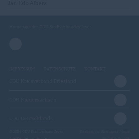
Jan Edo Albers
Homepage des CDU Stadtverbandes Jever
IMPRESSUM
DATENSCHUTZ
KONTAKT
CDU Kreisverband Friesland
CDU Niedersachsen
CDU Deutschlands
@2026 CDU Stadtverband Jever
Realisation: Sharkness Media
Alle Rechte vorbehalten.
GmbH & Co. KG