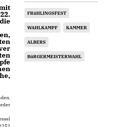
mit
22.
FRüHLINGSFEST
die
WAHLKAMPF
KAMMER
en,
ten
ALBERS
ver
ten
BüRGERMEISTERWAHL
pfe
hen
he,
aden.
jeder
essel
72252