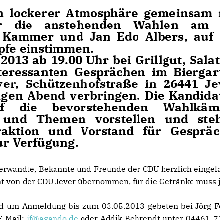
in lockerer Atmosphäre gemeinsam 
ür die anstehenden Wahlen am 
 Kammer und Jan Edo Albers, auf 
fe einstimmen.
2013 ab 19.00 Uhr bei Grillgut, Salat
teressanten Gesprächen im Biergar
ver, Schützenhofstraße in 26441 Je
igen Abend verbringen. Die Kandida
f die bevorstehenden Wahlkäm
n und Themen vorstellen und ste
raktion und Vorstand für Gespräc
r Verfügung.
Verwandte, Bekannte und Freunde der CDU herzlich eingel
t von der CDU Jever übernommen, für die Getränke muss 
rd um Anmeldung bis zum 03.05.2013 gebeten bei Jörg F
E-Mail:
jf@agando.de
oder Addik Behrendt unter 04461-