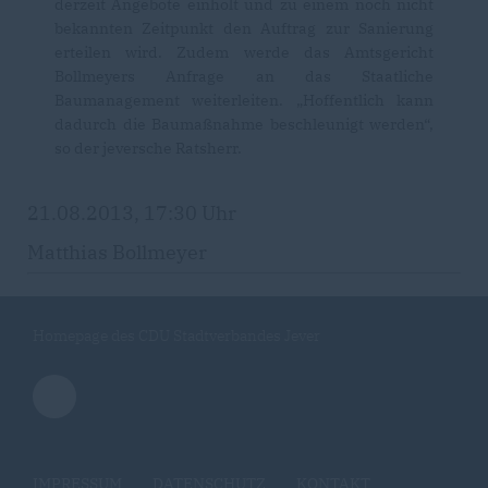
derzeit Angebote einholt und zu einem noch nicht
bekannten Zeitpunkt den Auftrag zur Sanierung
erteilen wird. Zudem werde das Amtsgericht
Bollmeyers Anfrage an das Staatliche
Baumanagement weiterleiten. „Hoffentlich kann
dadurch die Baumaßnahme beschleunigt werden“,
so der jeversche Ratsherr.
21.08.2013, 17:30 Uhr
Matthias Bollmeyer
Homepage des CDU Stadtverbandes Jever
IMPRESSUM
DATENSCHUTZ
KONTAKT