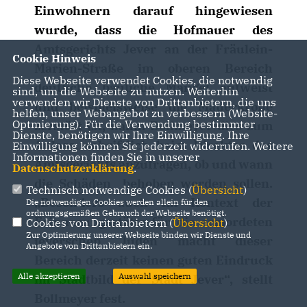
Einwohnern darauf hingewiesen
wurde, dass die Hofmauer des
Amtsgerichts Jever an der Fräulein-
Cookie Hinweis
Marien-Straße im oberen Bereich
Diese Webseite verwendet Cookies, die notwendig
deutliche bauliche Mängel aufweist
sind, um die Webseite zu nutzen. Weiterhin
verwenden wir Dienste von Drittanbietern, die uns
und beispielsweise die Mauerkrone
helfen, unser Webangebot zu verbessern (Website-
Optmierung). Für die Verwendung bestimmter
zerstört ist, nahm Bollmeyer dies zum
Dienste, benötigen wir Ihre Einwilligung. Ihre
Anlass, schriftlich beim Direktor des
Einwilligung können Sie jederzeit widerrufen. Weitere
Informationen finden Sie in unserer
Amtsgerichts anzufragen, ob und wann
Datenschutzerklärung
.
die Schäden behoben werden sollen.
Technisch notwendige Cookies (
Übersicht
)
Besonders auch im Kontext der
Die notwendigen Cookies werden allein für den
ordnungsgemäßen Gebrauch der Webseite benötigt.
Erinnerungsstätte für die ermordeten
Cookies von Drittanbietern (
Übersicht
)
Zur Optimierung unserer Webseite binden wir Dienste und
jeverschen Juden macht dieser
Angebote von Drittanbietern ein.
Bereich derzeit keinen guten Eindruck
Alle akzeptieren
Auswahl speichern
im Stadtbild der Stadt Jever“, stellt
Bollmeyer fest.