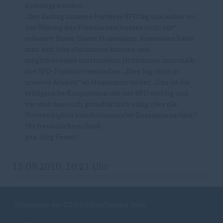
auferlegt werden.
Der Antrag unseres Partners SPD lag uns leider vor
der Sitzung des Finanzausschusses nicht vor“
erläutert Horst-Dieter Husemann. Ansonsten hätte
man sich hier abstimmen können und
möglicherweise entstandene Irritationen innerhalb
der SPD-Fraktion vermieden. „Dies lag nicht in
unserer Absicht“ so Husemann weiter. „Uns ist die
erfolgreiche Kooperation mit der SPD wichtig und
wir sind uns auch grundsätzlich einig über die
Notwendigkeit interkommunaler Zusammenarbeit.“
Mit freundlichem Gruß
gez. Jörg Fessel
15.09.2010, 10:21 Uhr
Homepage des CDU Stadtverbandes Jever