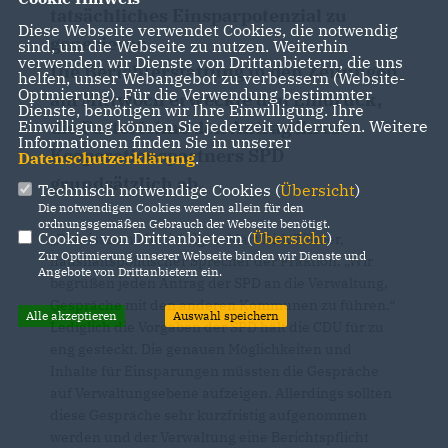
tatsächliches Einsparpotenzial zu
Diese Webseite verwendet Cookies, die notwendig
generieren.
sind, um die Webseite zu nutzen. Weiterhin
verwenden wir Dienste von Drittanbietern, die uns
Die Berichterstattung in den Zeitungen
helfen, unser Webangebot zu verbessern (Website-
Optmierung). Für die Verwendung bestimmter
am Mittwoch erweckte den Eindruck,
Dienste, benötigen wir Ihre Einwilligung. Ihre
die Partei lehne den Antrag ihres
Einwilligung können Sie jederzeit widerrufen. Weitere
Informationen finden Sie in unserer
Kooperationspartners SPD
Datenschutzerklärung
.
grundsätzlich ab.
Technisch notwendige Cookies (
Übersicht
)
Die notwendigen Cookies werden allein für den
ordnungsgemäßen Gebrauch der Webseite benötigt.
Cookies von Drittanbietern (
Übersicht
)
Dies ist so nicht richtig“ erklärt Dirk Zillmer,
Zur Optimierung unserer Webseite binden wir Dienste und
haushaltspolitischer Sprecher der Fraktion. „Wir
Angebote von Drittanbietern ein.
begrüßen jeden Antrag der SPD an die Verwaltung,
Gespräche mit den anderen Kommunen zu führen.“
Alle akzeptieren
Auswahl speichern
Lediglich die Vorgaben der SPD hält die CDU für zu
eng gesteckt. Die genauen Möglichkeiten und
Inhalte für Einsparungen müssten die Gespräche
auf Verwaltungsebene aufzeigen. Allerdings sollten
diese Gespräche sehr kurzfristig aufgenommen
werden und der Verwaltung eine Berichtspflicht