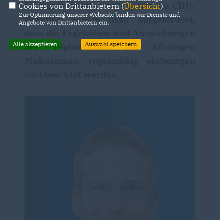
In einem zweiten Antrag hat die CDU-
Cookies von Drittanbietern (
Übersicht
)
Zur Optimierung unserer Webseite binden wir Dienste und
Fraktion zudem dazu aufgefordert,
Angebote von Drittanbietern ein.
dass die Ergebnisse und Anmerkungen
Alle akzeptieren
Auswahl speichern
der Diplomarbeit bei künftigen
Maßnahmen regelmäßig einbezogen
und beachtet werden.