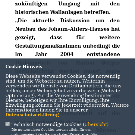
zukünftigen Umgang mit den
historischen Wallanlagen betreffen.
Die aktuelle Diskussion um den
Neubau des Johann-Ahlers-Hauses hat
gezeigt, dass für weitere
Gestaltungsmaßnahmen unbedingt die
im Jahr 2004 entstandene
Diplomarbeit von Marion Seeger
Cookie Hinweis
berücksichtigt werden muss", sagte
Diese Webseite verwendet Cookies, die notwendig
Bollmeyer. „Wir haben deshalb
sind, um die Webseite zu nutzen. Weiterhin
verwenden wir Dienste von Drittanbietern, die uns
beantragt, dass sie sofort ins Rats- und
helfen, unser Webangebot zu verbessern (Website-
Optmierung). Für die Verwendung bestimmter
Bürgerinformationssystem eingestellt
Dienste, benötigen wir Ihre Einwilligung. Ihre
wird, damit alle Ratsmitglieder und die
Einwilligung können Sie jederzeit widerrufen. Weitere
Informationen finden Sie in unserer
interessierte Öffentlichkeit auf die
Datenschutzerklärung
.
gartendenkmalpflegerischen
Technisch notwendige Cookies (
Übersicht
)
Erkenntnisse zurückgreifen können."
Die notwendigen Cookies werden allein für den
ordnungsgemäßen Gebrauch der Webseite benötigt.