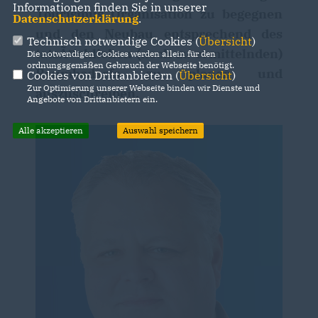
Informationen finden Sie in unserer
Tourismus Organisation zu begegnen
Datenschutzerklärung
.
und den Neubau entsprechend des
Technisch notwendige Cookies (
Übersicht
)
tatsÃ¤chlichen (noch zu ermittelnden)
Die notwendigen Cookies werden allein für den
ordnungsgemäßen Gebrauch der Webseite benötigt.
Raumbedarfs zu planen und
Cookies von Drittanbietern (
Übersicht
)
Zur Optimierung unserer Webseite binden wir Dienste und
auszuschreiben.
Angebote von Drittanbietern ein.
Alle akzeptieren
Auswahl speichern