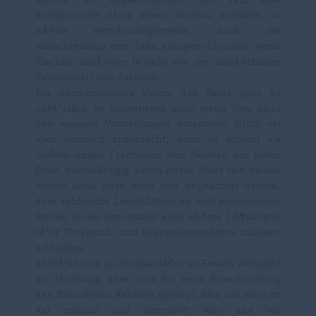
Ratsmehrheit fÃ¼r einen Neubau existiert, so
hÃ¤tte vernÃ¼nftigerweise doch die
Ausschreibung erst dann erfolgen dÃ¼rfen, wenn
Klarheit darÃ¼ber besteht wie der tatsÃ¤chliche
Raumbedarf sich darstellt.
Ein demokratisches Votum des Rates gelte es
natÃ¼rlich zu akzeptieren auch wenn dies nicht
den eigenen Vorstellungen entspricht. Kritik sei
aber dennoch angebracht, denn es scheint als
wollten einige Fraktionen den Neubau um jeden
Preis, unabhÃ¤ngig davon ob die Stadt sich diesen
leisten kann oder nicht und ungeachtet dessen,
dass zahlreiche LeerstÃ¤nde an teils prominenten
Stellen in der Innenstadt auch andere LÃ¶sungen
fÃ¼r Touristinfo und BegegnungsstÃ¤tte zulassen
wÃ¼rden.
žFÃ¼r uns im Vorstandâ€œ so Fessel, â€žbleibt
die Hoffnung, dass auch die neue Ausschreibung
den finanziellen Rahmen sprengt, dies von allen im
Rat erkannt und akzeptiert wird und wir