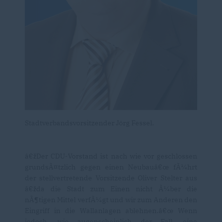
Stadtverbandsvorsitzender Jörg Fessel.
žDer CDU-Vorstand ist nach wie vor geschlossen
grundsÃ¤tzlich gegen einen Neubauâ€œ fÃ¼hrt
der stellvertretende Vorsitzende Oliver Stelter aus
žda die Stadt zum Einen nicht Ã¼ber die
nÃ¶tigen Mittel verfÃ¼gt und wir zum Anderen den
Eingriff in die Wallanlagen ablehnen.â€œ Wenn
jedoch, wie augenscheinlich der Fall, eine