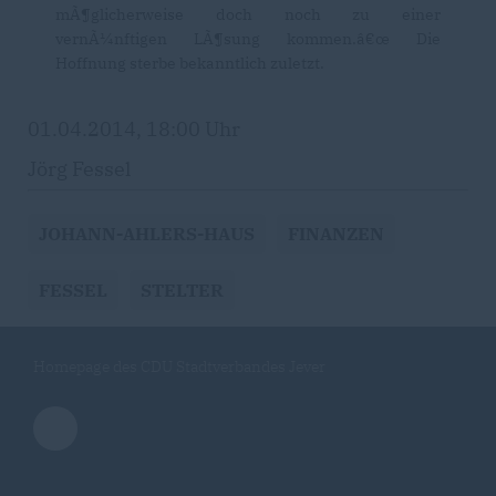
mÃ¶glicherweise doch noch zu einer
vernÃ¼nftigen LÃ¶sung kommen.â€œ Die
Hoffnung sterbe bekanntlich zuletzt.
01.04.2014, 18:00 Uhr
Jörg Fessel
JOHANN-AHLERS-HAUS
FINANZEN
FESSEL
STELTER
Homepage des CDU Stadtverbandes Jever