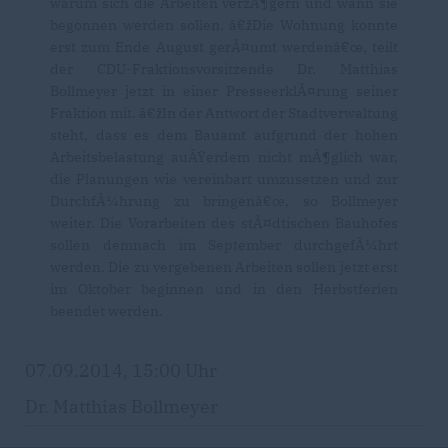
warum sich die Arbeiten verzÃ¶gern und wann sie
begonnen werden sollen. â€žDie Wohnung konnte
erst zum Ende August gerÃ¤umt werdenâ€œ, teilt
der CDU-Fraktionsvorsitzende Dr. Matthias
Bollmeyer jetzt in einer PresseerklÃ¤rung seiner
Fraktion mit. â€žIn der Antwort der Stadtverwaltung
steht, dass es dem Bauamt aufgrund der hohen
Arbeitsbelastung auÃŸerdem nicht mÃ¶glich war,
die Planungen wie vereinbart umzusetzen und zur
DurchfÃ¼hrung zu bringenâ€œ, so Bollmeyer
weiter. Die Vorarbeiten des stÃ¤dtischen Bauhofes
sollen demnach im September durchgefÃ¼hrt
werden. Die zu vergebenen Arbeiten sollen jetzt erst
im Oktober beginnen und in den Herbstferien
beendet werden.
07.09.2014, 15:00 Uhr
Dr. Matthias Bollmeyer