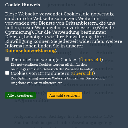
bei der jeverschen Paul-Sillus-
Cookie Hinweis
Grundschule in den letzten Wochen
Diese Webseite verwendet Cookies, die notwendig
sind, um die Webseite zu nutzen. Weiterhin
nicht gearbeitet. CDU-Ratsherr JÃ¶rg
verwenden wir Dienste von Drittanbietern, die uns
helfen, unser Webangebot zu verbessern (Website-
Fessel beklagt den zeitlichen Verzug:
Optmierung). Für die Verwendung bestimmter
žDie Gremien der Stadt Jever hatten
Dienste, benötigen wir Ihre Einwilligung. Ihre
Einwilligung können Sie jederzeit widerrufen. Weitere
beschlossen, dass die bisherige
Informationen finden Sie in unserer
Datenschutzerklärung
.
Hausmeisterwohnung der Schule
Technisch notwendige Cookies (
Übersicht
)
wÃ¤hrend der diesjÃ¤hrigen
Die notwendigen Cookies werden allein für den
Sommerferien so umgebaut werden
ordnungsgemäßen Gebrauch der Webseite benötigt.
Cookies von Drittanbietern (
Übersicht
)
sollte, dass die RÃ¤umlichkeiten nach
Zur Optimierung unserer Webseite binden wir Dienste und
Angebote von Drittanbietern ein.
den Ferien als Lehrerzimmer und
VerwaltungsrÃ¤ume genutzt werden
Alle akzeptieren
Auswahl speichern
kÃ¶nnen.â€œ
Aufgrund dieser Sachlage hat die jeversche CDU-
Stadtratsfraktion jetzt bei der Verwaltung angefragt,