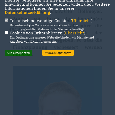
Dienste, benötigen wir Ihre Einwilligung. Ihre
einsetzen, wie der Landkreis
Einwilligung können Sie jederzeit widerrufen. Weitere
Informationen finden Sie in unserer
mitteilteâ€œ, erklÃ¤rte Bollmeyer.
Datenschutzerklärung
.
Zudem sei durch die derzeitigen
Technisch notwendige Cookies (
Übersicht
)
Planungen fÃ¼r die Folgejahre die
Die notwendigen Cookies werden allein für den
ordnungsgemäßen Gebrauch der Webseite benötigt.
dauernde LeistungsfÃ¤higkeit der
Cookies von Drittanbietern (
Übersicht
)
Zur Optimierung unserer Webseite binden wir Dienste und
Stadt nicht mehr gegeben, so dass die
Angebote von Drittanbietern ein.
Finanzplanung verbessert werden
Alle akzeptieren
Auswahl speichern
mÃ¼sse.