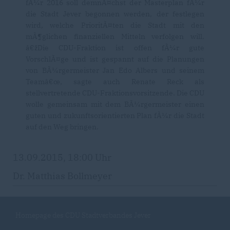
fÃ¼r 2016 soll demnÃ¤chst der Masterplan fÃ¼r
die Stadt Jever begonnen werden, der festlegen
wird, welche PrioritÃ¤ten die Stadt mit den
mÃ¶glichen finanziellen Mitteln verfolgen will.
žDie CDU-Fraktion ist offen fÃ¼r gute
VorschlÃ¤ge und ist gespannt auf die Planungen
von BÃ¼rgermeister Jan Edo Albers und seinem
Teamâ€œ, sagte auch Renate Reck als
stellvertretende CDU-Fraktionsvorsitzende. Die CDU
wolle gemeinsam mit dem BÃ¼rgermeister einen
guten und zukunftsorientierten Plan fÃ¼r die Stadt
auf den Weg bringen.
13.09.2015, 18:00 Uhr
Dr. Matthias Bollmeyer
Homepage des CDU Stadtverbandes Jever