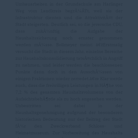
Umbauarbeiten in der Grundschule am Harlinger
Weg vom Landkreis begrÃ¼ÃŸt, weil sie der
Infrastruktur dienten und die AttraktivitÃ¤t der
Stadt steigerten. Deutlich sei, so die jeversche CDU,
dass zukÃ¼nftig die Aufgabe der
Haushaltssicherung noch ernster genommen
werden mÃ¼sse. Bollmeyer meint: â€žErstmalig
versucht die Stadt in diesem Jahr, einzelne Bereiche
zur Haushaltskonsolidierung tatsÃ¤chlich in Angriff
zu nehmen, und leider werden die beschlossenen
Punkte dann doch in den AusschÃ¼ssen von
einigen Fraktionen wieder zerredet.â€œ Klar werde
auch, dass die freiwilligen Leistungen in HÃ¶he von
7,2 % des gesamten Haushaltsvolumens von der
AufsichtsbehÃ¶rde als zu hoch angesehen werden.
Unbestritten sei dabei in der
Haushaltsgenehmigung aufgrund der besonderen
historischen Bedeutung nur der Beitrag der Stadt
fÃ¼r den Zweckverband Schloss- und
Heimatmuseum. Zur Vorbereitung des Haushalts