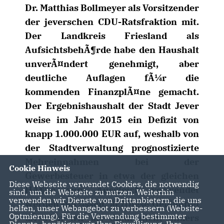
Dr. Matthias Bollmeyer als Vorsitzender
der jeverschen CDU-Ratsfraktion mit.
Der Landkreis Friesland als
AufsichtsbehÃ¶rde habe den Haushalt
unverÃ¤ndert genehmigt, aber
deutliche Auflagen fÃ¼r die
kommenden FinanzplÃ¤ne gemacht.
Der Ergebnishaushalt der Stadt Jever
weise im Jahr 2015 ein Defizit von
knapp 1.000.000 EUR auf, weshalb von
der Stadtverwaltung prognostizierte
Mehreinnahmen bei der
Cookie Hinweis
Gewerbesteuer in etwa der gleichen
Diese Webseite verwendet Cookies, die notwendig
HÃ¶he zum Ausgleich verwendet
sind, um die Webseite zu nutzen. Weiterhin
verwenden wir Dienste von Drittanbietern, die uns
werden mÃ¼ssen. â€žDiese Geldmittel
helfen, unser Webangebot zu verbessern (Website-
Optmierung). Für die Verwendung bestimmter
dÃ¼rfen wir als Stadt nicht anders