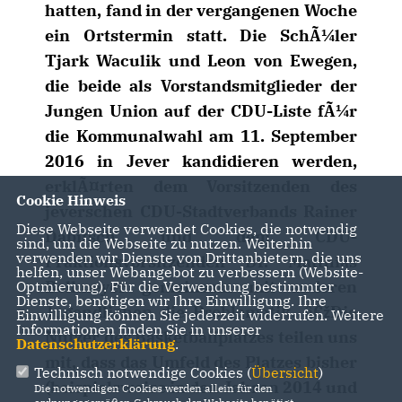
hatten, fand in der vergangenen Woche
ein Ortstermin statt. Die SchÃ¼ler
Tjark Waculik und Leon von Ewegen,
die beide als Vorstandsmitglieder der
Jungen Union auf der CDU-Liste fÃ¼r
die Kommunalwahl am 11. September
2016 in Jever kandidieren werden,
erklÃ¤rten dem Vorsitzenden des
Cookie Hinweis
jeverschen CDU-Stadtverbands Rainer
Diese Webseite verwendet Cookies, die notwendig
Dabitsch und dem CDU-
sind, um die Webseite zu nutzen. Weiterhin
verwenden wir Dienste von Drittanbietern, die uns
Fraktionsvorsitzenden Dr. Matthias
helfen, unser Webangebot zu verbessern (Website-
Bollmeyer gemeinsam mit anderen
Optmierung). Für die Verwendung bestimmter
Dienste, benötigen wir Ihre Einwilligung. Ihre
Jugendlichen die Problematik. â€žDie
Einwilligung können Sie jederzeit widerrufen. Weitere
Informationen finden Sie in unserer
Nutzer des Basketballplatzes teilen uns
Datenschutzerklärung
.
mit, dass das Umfeld des Platzes bisher
Technisch notwendige Cookies (
Übersicht
)
(beispielsweise in den Jahren 2014 und
Die notwendigen Cookies werden allein für den