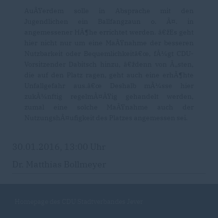
AuÃŸerdem solle in Absprache mit den
Jugendlichen ein Ballfangzaun o. Ã¤. in
angemessener HÃ¶he errichtet werden. â€žEs geht
hier nicht nur um eine MaÃŸnahme der besseren
Nutzbarkeit oder Bequemlichkeitâ€œ, fÃ¼gt CDU-
Vorsitzender Dabitsch hinzu, â€ždenn von Ã„sten,
die auf den Platz ragen, geht auch eine erhÃ¶hte
Unfallgefahr aus.â€œ Deshalb mÃ¼sse hier
zukÃ¼nftig regelmÃ¤ÃŸig gehandelt werden,
zumal eine solche MaÃŸnahme auch der
NutzungshÃ¤ufigkeit des Platzes angemessen sei.
30.01.2016, 13:00 Uhr
Dr. Matthias Bollmeyer
Homepage des CDU Stadtverbandes Jever