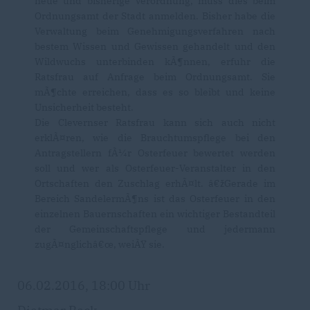
neue und bisherige Verordnung, muss dies beim
Ordnungsamt der Stadt anmelden. Bisher habe die
Verwaltung beim Genehmigungsverfahren nach
bestem Wissen und Gewissen gehandelt und den
Wildwuchs unterbinden kÃ¶nnen, erfuhr die
Ratsfrau auf Anfrage beim Ordnungsamt. Sie
mÃ¶chte erreichen, dass es so bleibt und keine
Unsicherheit besteht.
Die Clevernser Ratsfrau kann sich auch nicht
erklÃ¤ren, wie die Brauchtumspflege bei den
Antragstellern fÃ¼r Osterfeuer bewertet werden
soll und wer als Osterfeuer-Veranstalter in den
Ortschaften den Zuschlag erhÃ¤lt. â€žGerade im
Bereich SandelermÃ¶ns ist das Osterfeuer in den
einzelnen Bauernschaften ein wichtiger Bestandteil
der Gemeinschaftspflege und jedermann
zugÃ¤nglichâ€œ, weiÃŸ sie.
06.02.2016, 18:00 Uhr