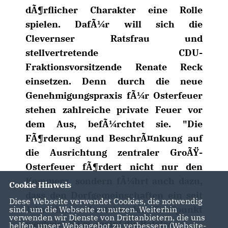
dÃ¶rflicher Charakter eine Rolle
spielen. DafÃ¼r will sich die
Clevernser Ratsfrau und
stellvertretende CDU-
Fraktionsvorsitzende Renate Reck
einsetzen. Denn durch die neue
Genehmigungspraxis fÃ¼r Osterfeuer
stehen zahlreiche private Feuer vor
dem Aus, befÃ¼rchtet sie. "Die
FÃ¶rderung und BeschrÃ¤nkung auf
die Ausrichtung zentraler GroÃŸ-
Osterfeuer fÃ¶rdert nicht nur den
Kommerz, sondern fÃ¼hrt auch dazu,
Cookie Hinweis
dass den Dorfgemeinschaften ein seit
Diese Webseite verwendet Cookies, die notwendig
Jahrzehnten bestehender Treffpunkt
sind, um die Webseite zu nutzen. Weiterhin
verwenden wir Dienste von Drittanbietern, die uns
wegbrichtâ€œ, meint die Ratsfrau.
helfen, unser Webangebot zu verbessern (Website-