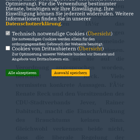
Optmierung). Für die Verwendung bestimmter
Die von der Landesregierung geplanten
Dienste, benötigen wir Ihre Einwilligung. Ihre
Einwilligung können Sie jederzeit widerrufen. Weitere
und vom Landkreis umgesetzten
Informationen finden Sie in unserer
RegelÃ¤nderungen fÃ¼r das
Datenschutzerklärung
.
Abbrennen von Osterfeuern sorgen
Technisch notwendige Cookies (
Übersicht
)
Die notwendigen Cookies werden allein für den
besonders in der Altgemeinde
ordnungsgemäßen Gebrauch der Webseite benötigt.
Cookies von Drittanbietern (
Übersicht
)
Cleverns-Sandel fÃ¼r Diskussionen.
Zur Optimierung unserer Webseite binden wir Dienste und
Schon mehrfach sei sie auf die
Angebote von Drittanbietern ein.
Verordnung angesprochen worden,
Alle akzeptieren
Auswahl speichern
berichtet Renate Reck. Viele
vermissten konkrete Aussagen. FÃ¼r
Renate Reck und den Vorsitzenden des
CDU-Stadtverbands Jever, Rainer
Dabitsch, macht die EinschrÃ¤nkung
des Brauchtums keinen Sinn.
Gleichwohl verkennen beide nicht,
dass die liberale Regelung der