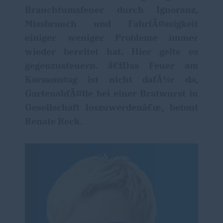
Brauchtumsfeuer durch Ignoranz,
Missbrauch und FahrlÃ¤ssigkeit
einiger weniger Probleme immer
wieder bereitet hat. Hier gelte es
gegenzusteuern. â€žDas Feuer am
Karsamstag ist nicht dafÃ¼r da,
GartenabfÃ¤lle bei einer Bratwurst in
Gesellschaft loszuwerdenâ€œ, betont
Renate Reck.