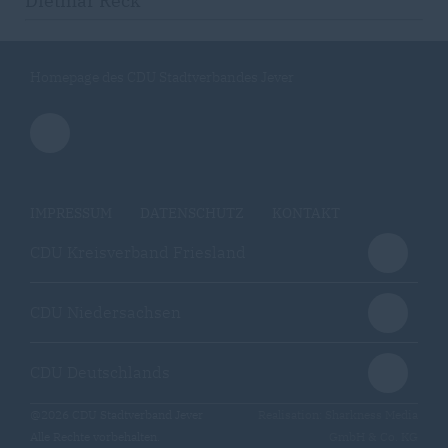
Dietmar Reck
Homepage des CDU Stadtverbandes Jever
IMPRESSUM
DATENSCHUTZ
KONTAKT
CDU Kreisverband Friesland
CDU Niedersachsen
CDU Deutschlands
@2026 CDU Stadtverband Jever
Realisation: Sharkness Media
Alle Rechte vorbehalten.
GmbH & Co. KG