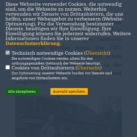
Diese Webseite verwendet Cookies, die notwendig
Dabitsch in Cleverns. Gunda Burmann
sind, um die Webseite zu nutzen. Weiterhin
von der Dorfgemeinschaft erklÃ¤rte,
verwenden wir Dienste von Drittanbietern, die uns
helfen, unser Webangebot zu verbessern (Website-
wie der Dorfkrug wiederbelebt werden
Optmierung). Für die Verwendung bestimmter
Dienste, benötigen wir Ihre Einwilligung. Ihre
soll und ein Treffpunkt fÃ¼r
Einwilligung können Sie jederzeit widerrufen. Weitere
Informationen finden Sie in unserer
Ehrenamtliche und alle anderen
Datenschutzerklärung
.
Clevernser werden kann. Die CDU
Technisch notwendige Cookies (
Übersicht
)
hatte den ehemaligen Gasthof schon
Die notwendigen Cookies werden allein für den
ordnungsgemäßen Gebrauch der Webseite benötigt.
vor einem Jahr besucht und in die
Cookies von Drittanbietern (
Übersicht
)
Diskussion als Treffpunkt im Dorf
Zur Optimierung unserer Webseite binden wir Dienste und
Angebote von Drittanbietern ein.
eingebracht.
Alle akzeptieren
Auswahl speichern