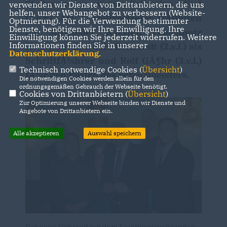
Stellvertreter wurde Sebastian Werl
verwenden wir Dienste von Drittanbietern, die uns
helfen, unser Webangebot zu verbessern (Website-
(1.v.r.). Als 2. Stellvertreter wÃ¤hlten
Optmierung). Für die Verwendung bestimmter
Dienste, benötigen wir Ihre Einwilligung. Ihre
die Mitglieder Karsten Feigenbutz
Einwilligung können Sie jederzeit widerrufen. Weitere
Informationen finden Sie in unserer
(1.v.l.), sowie Addik Behrendt (2.v.l.) als
Datenschutzerklärung
.
SchriftfÃ¼hrer und Rolf GÃ¶hr (3.v.l.)
Technisch notwendige Cookies (
Übersicht
)
fÃ¼r den Posten des Schatzmeisters.
Die notwendigen Cookies werden allein für den
ordnungsgemäßen Gebrauch der Webseite benötigt.
Cookies von Drittanbietern (
Übersicht
)
Zur Optimierung unserer Webseite binden wir Dienste und
Angebote von Drittanbietern ein.
Alle akzeptieren
Auswahl speichern
Der neue Vorstand mit dem Fraktionsvorsitzenden