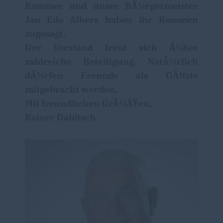
Kammer und unser BÃ¼rgermeister
Jan Edo Albers haben ihr Kommen
zugesagt.
Der Vorstand freut sich Ã¼ber
zahlreiche Beteiligung. NatÃ¼rlich
dÃ¼rfen Freunde als GÃ¤ste
mitgebracht werden.
Mit freundlichen GrÃ¼ÃŸen,
Rainer Dabitsch