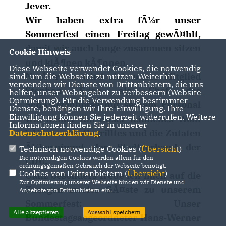
Jever.
Wir haben extra fÃ¼r unser
Sommerfest einen Freitag gewÃ¤hlt,
damit wir auch lange zusammen sitzen
Cookie Hinweis
und klÃ¶nen kÃ¶nnen.
Diese Webseite verwendet Cookies, die notwendig
NatÃ¼rlich wird sich unser Mitglied
sind, um die Webseite zu nutzen. Weiterhin
verwenden wir Dienste von Drittanbietern, die uns
Stephan Eden als Chef des
helfen, unser Webangebot zu verbessern (Website-
Optmierung). Für die Verwendung bestimmter
SchÃ¼tzenhofes mit seinem Personal
Dienste, benötigen wir Ihre Einwilligung. Ihre
Einwilligung können Sie jederzeit widerrufen. Weitere
wie immer um unser leibliches Wohl
Informationen finden Sie in unserer
kÃ¼mmern. Gegrilltes und die Zutaten
Datenschutzerklärung
.
Ã¼bernimmt der Stadtverband der
Technisch notwendige Cookies (
Übersicht
)
Die notwendigen Cookies werden allein für den
CDU.
ordnungsgemäßen Gebrauch der Webseite benötigt.
Cookies von Drittanbietern (
Übersicht
)
Ganz besonders freue ich mich auf die
Zur Optimierung unserer Webseite binden wir Dienste und
Zusagen zweier GÃ¤ste zu unserem
Angebote von Drittanbietern ein.
Sommerfest: Unser
Alle akzeptieren
Auswahl speichern
Bundestagsabgeordneter Hans-Werner