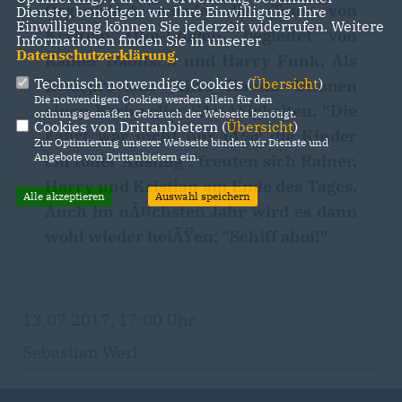
Organisiert wurde die Tour von
Dienste, benötigen wir Ihre Einwilligung. Ihre
Einwilligung können Sie jederzeit widerrufen. Weitere
Kristian Olm-Emden, begleitet von
Informationen finden Sie in unserer
Datenschutzerklärung
.
Rainer Dabitsch und Harry Funk. Als
Technisch notwendige Cookies (
Übersicht
)
Reiseproviant stifte Hanna Ummen
Die notwendigen Cookies werden allein für den
einen Korb voller SÃ¼ÃŸigkeiten. "Die
ordnungsgemäßen Gebrauch der Webseite benötigt.
Cookies von Drittanbietern (
Übersicht
)
Fahrt war nicht nur fÃ¼r die Kinder
Zur Optimierung unserer Webseite binden wir Dienste und
Angebote von Drittanbietern ein.
ein toller Ausflug", freuten sich Rainer,
Harry und Kristian am Ende des Tages.
Alle akzeptieren
Auswahl speichern
Auch im nÃ¤chsten Jahr wird es dann
wohl wieder heiÃŸen: "Schiff ahoi!"
13.07.2017, 17:00 Uhr
Sebastian Werl