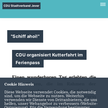
CDU Stadtverband Jever
"Schiff ahoi!"
CDU organisiert Kutterfahrt im
Ferienpass
Einen wunderbaren Tag erlebten die
Jugendlichen, die im Rahmen der
Cookie Hinweis
Ferienpassaktion eine Kutterfahrt zu
Diese Webseite verwendet Cookies, die notwendig
sind, um die Webseite zu nutzen. Weiterhin
den SeehundsbÃ¤nken im UNESCO
verwenden wir Dienste von Drittanbietern, die uns
helfen, unser Webangebot zu verbessern (Website-
Weltnaturerbe Wattenmeer machten.
Optmierung). Für die Verwendung bestimmter