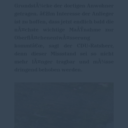
GrundstÃ¼cke der dortigen Anwohner
getragen. â€žIm Interesse der Anlieger
ist zu hoffen, dass jetzt endlich bald die
nÃ¤chste wichtige MaÃŸnahme zur
OberflÃ¤chenentwÃ¤sserung
kommtâ€œ, sagt der CDU-Ratsherr,
denn dieser Missstand sei so nicht
mehr lÃ¤nger tragbar und mÃ¼sse
dringend behoben werden.