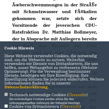
Ãœberschwemmungen in der StraÃŸe
mit Schmutzwasser und FÃ¤kalien
gekommen war, setzte sich der
Vorsitzende der jeverschen CDU-
Ratsfraktion Dr. Matthias Bollmeyer,
der in Absprache mit Anliegern bereits
mehrfach den Kontakt zur EWE
Cookie Hinweis
gesucht und auf eine LÃ¶sung des
Diese Webseite verwendet Cookies, die notwendig
Problems gedrÃ¤ngt hatte, sofort
sind, um die Webseite zu nutzen. Weiterhin
verwenden wir Dienste von Drittanbietern, die uns
wieder mit den zustÃ¤ndigen
helfen, unser Webangebot zu verbessern (Website-
Optmierung). Für die Verwendung bestimmter
Ansprechpartnern der EWE in
Dienste, benötigen wir Ihre Einwilligung. Ihre
Einwilligung können Sie jederzeit widerrufen. Weitere
Verbindung. â€žZur besseren
Informationen finden Sie in unserer
Ableitung des Regenwassers aus dem
Datenschutzerklärung
.
gesamten Gebiet wurde im
Technisch notwendige Cookies (
Übersicht
)
Die notwendigen Cookies werden allein für den
vergangenen Herbst bereits der
ordnungsgemäßen Gebrauch der Webseite benötigt.
Cookies von Drittanbietern (
Übersicht
)
Graben am Moorland entlang der