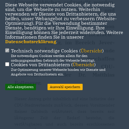
GewerbeflÃ¤chen aufgestellt werden.
Diese Webseite verwendet Cookies, die notwendig
sind, um die Webseite zu nutzen. Weiterhin
žIn den Bereichen Jever-West und
verwenden wir Dienste von Drittanbietern, die uns
Jever-Ost wÃ¤re dafÃ¼r ein weiteres
helfen, unser Webangebot zu verbessern (Website-
Optmierung). Für die Verwendung bestimmter
Banner unterhalb des schon
Dienste, benötigen wir Ihre Einwilligung. Ihre
Einwilligung können Sie jederzeit widerrufen. Weitere
vorhandenen â€žJever-locktâ€œ-
Informationen finden Sie in unserer
Datenschutzerklärung
.
Banners denkbar, im Bereich Jever-
Zentrum mÃ¼sste eine entsprechende
Technisch notwendige Cookies (
Übersicht
)
Die notwendigen Cookies werden allein für den
MÃ¶glichkeit neu geschaffen
ordnungsgemäßen Gebrauch der Webseite benötigt.
Cookies von Drittanbietern (
Übersicht
)
werdenâ€œ, sagt CDU-
Zur Optimierung unserer Webseite binden wir Dienste und
Fraktionsvorsitzender Dr. Matthias
Angebote von Drittanbietern ein.
Bollmeyer.
Alle akzeptieren
Auswahl speichern
Dieser Antrag geht inhaltlich auf eine Initiative des
CDU-Stadtverbands zurÃ¼ck, dessen Vorsitzender
Rainer Dabitsch erlÃ¤utert, dass bereits seit
lÃ¤ngerer Zeit der Bedarf bestehe, die
verfÃ¼gbaren und auch bereits erschlossenen