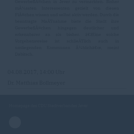
GewerbeflÃ¤chen in Jever zu vermarkten. Bisher
mÃ¼ssten Interessenten gezielt von diesen
FlÃ¤chen wissen und selbst aktiv werden. Durch die
beantragte MaÃŸnahme biete die Stadt ihre
GewerbeflÃ¤chen hingegen deutlicher und
erkennbarer an als bisher. â€žEine solche
Vorgehensweise ist schlieÃŸlich auch in
umliegenden Kommunen Ã¼blichâ€œ, meint
Dabitsch.
04.08.2017, 14:00 Uhr
Dr. Matthias Bollmeyer
Homepage des CDU Stadtverbandes Jever