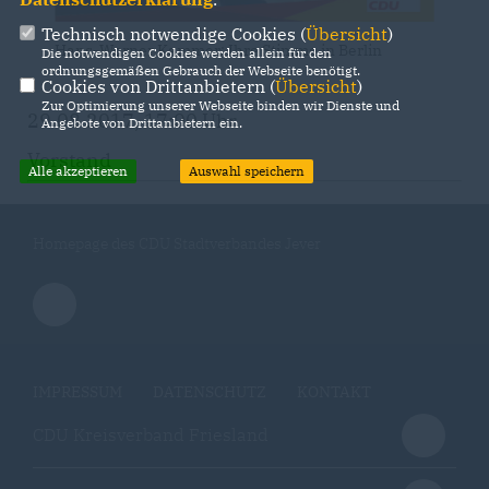
Technisch notwendige Cookies (
Übersicht
)
Hans-Werner Kammer: Ihre Stimme in Berlin
Die notwendigen Cookies werden allein für den
ordnungsgemäßen Gebrauch der Webseite benötigt.
Cookies von Drittanbietern (
Übersicht
)
Zur Optimierung unserer Webseite binden wir Dienste und
29.08.2017, 17:00 Uhr
Angebote von Drittanbietern ein.
Vorstand
Alle akzeptieren
Auswahl speichern
Homepage des CDU Stadtverbandes Jever
IMPRESSUM
DATENSCHUTZ
KONTAKT
CDU Kreisverband Friesland