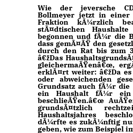
Wie der jeversche CDU
Bollmeyer jetzt in einer
Fraktion kÃ¼rzlich be
stÃ¤dtischen Haushalt
begonnen und fÃ¼r die B
dass gemÃ¤ÃŸ den gesetzl
durch den Rat bis zum 3
žDas HaushaltsgrundsÃ¤t
gleichermaÃŸenâ€œ, erg
erklÃ¤rt weiter: â€žDa e
oder abweichenden geset
Grundsatz auch fÃ¼r die
ein Haushalt fÃ¼r ein
beschlieÃŸen.â€œ AuÃŸ
grundsÃ¤tzlich recht
Haushaltsjahres besch
dÃ¼rfte es zukÃ¼nftig n
geben, wie zum Beispiel i