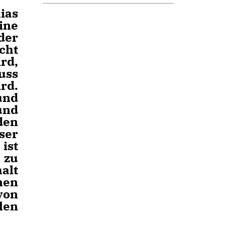
ias
ine
der
cht
rd,
uss
rd.
und
und
den
ser
ist
 zu
alt
nen
von
len