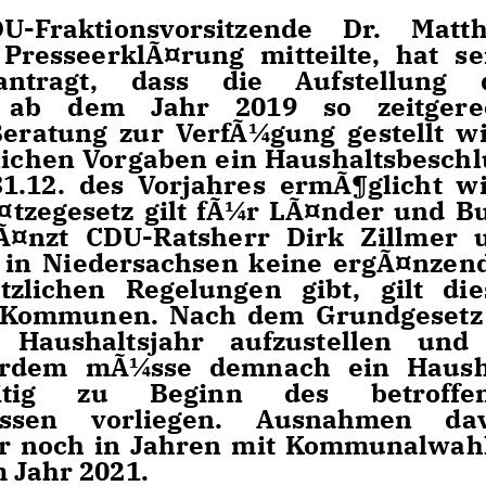
-Fraktionsvorsitzende Dr. Matth
 PresseerklÃ¤rung mitteilte, hat se
antragt, dass die Aufstellung 
e ab dem Jahr 2019 so zeitgere
eratung zur VerfÃ¼gung gestellt wi
ichen Vorgaben ein Haushaltsbeschl
1.12. des Vorjahres ermÃ¶glicht wi
zegesetz gilt fÃ¼r LÃ¤nder und B
Ã¤nzt CDU-Ratsherr Dirk Zillmer 
s in Niedersachsen keine ergÃ¤nzen
zlichen Regelungen gibt, gilt die
 Kommunen. Nach dem Grundgesetz 
 Haushaltsjahr aufzustellen und
erdem mÃ¼sse demnach ein Haush
zeitig zu Beginn des betroffe
lossen vorliegen. Ausnahmen da
ur noch in Jahren mit Kommunalwah
m Jahr 2021.