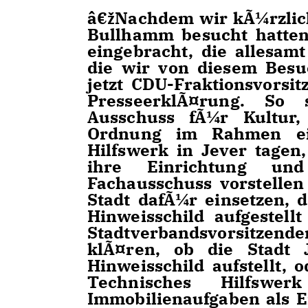
žNachdem wir kÃ¼rzlich
Bullhamm besucht hatten
eingebracht, die allesam
die wir von diesem Bes
jetzt CDU-Fraktionsvorsit
PresseerklÃ¤rung. So s
Ausschuss fÃ¼r Kultur, 
Ordnung im Rahmen ein
Hilfswerk in Jever tagen
ihre Einrichtung un
Fachausschuss vorstelle
Stadt dafÃ¼r einsetzen,
Hinweisschild aufgestel
Stadtverbandsvorsitzende
klÃ¤ren, ob die Stadt 
Hinweisschild aufstellt, 
Technisches Hilfswe
Immobilienaufgaben als E