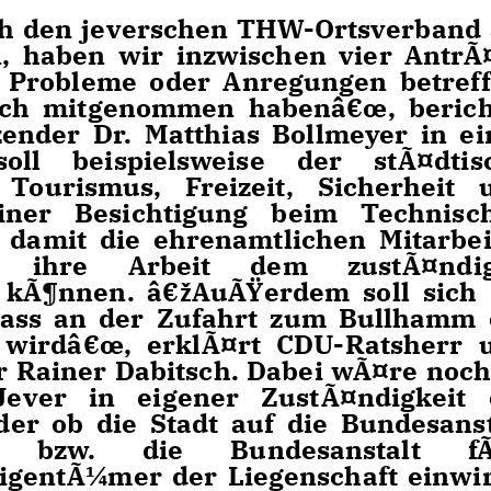
 den jeverschen THW-Ortsverband
, haben wir inzwischen vier AntrÃ
t Probleme oder Anregungen betreff
uch mitgenommen habenâ€œ, berich
zender Dr. Matthias Bollmeyer in ei
oll beispielsweise der stÃ¤dtis
Tourismus, Freizeit, Sicherheit 
er Besichtigung beim Technisc
, damit die ehrenamtlichen Mitarbei
d ihre Arbeit dem zustÃ¤ndi
n kÃ¶nnen. â€žAuÃŸerdem soll sich 
 dass an der Zufahrt zum Bullhamm 
lt wirdâ€œ, erklÃ¤rt CDU-Ratsherr 
r Rainer Dabitsch. Dabei wÃ¤re noch
Jever in eigener ZustÃ¤ndigkeit 
oder ob die Stadt auf die Bundesanst
rk bzw. die Bundesanstalt f
igentÃ¼mer der Liegenschaft einwir