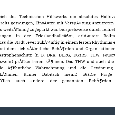
h des Technischen Hilfswerks ein absolutes Halteve
reits gezwungen, EinsÃ¤tze mit VerspÃ¤tung anzutreten
es weitrÃ¤umig zugeparkt war, beispielsweise durch Teiln
ungen in der Frieslandhalleâ€œ, erlÃ¤utert Bollme
ass die Stadt Jever zukÃ¼nftig in einem festen Rhythmus 
 bei dem sich sÃ¤mtliche BehÃ¶rden und Organisatione
tastrophenschutz (z. B. DRK, DLRG, DGzRS, THW, Feuer
ndeswehr) prÃ¤sentieren kÃ¶nnen. Das THW und auch di
 die Ã¶ffentliche Wahrnehmung und die Gewinnung
 kÃ¶nnen. Rainer Dabitsch meint: â€žDie Frage
lieÃŸlich auch andere der genannten BehÃ¶rden