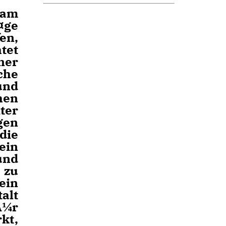
 am
¤ge
en,
tet
ner
che
und
hen
ter
gen
die
ein
und
 zu
ein
alt
Ã¼r
kt,