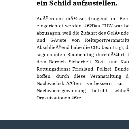
ein Schild aufzustellen.
AuÃŸerdem mÃ¼sse dringend im Bereic
eingerichtet werden. â€žDas THW war be
abzusagen, weil die Zufahrt des GelÃ¤nd
und GÃ¤ste von Reitsportveranstalt
AbschlieÃŸend habe die CDU beantragt, d
sogenannten Blaulichttag durchfÃ¼hrt,
dem Bereich Sicherheit, Zivil- und Ka
Rettungsdienst Friesland, Polizei, Bu
hoffen, durch diese Veranstaltung
NachwuchskrÃ¤ften verbessern zu
Nachwuchsgewinnung betrifft sch
Organisationen.â€œ