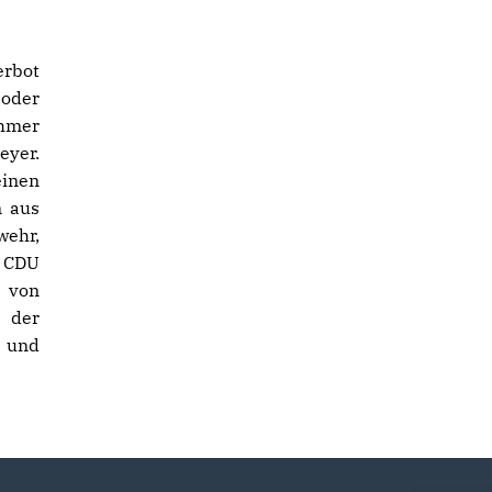
rbot
 oder
ehmer
yer.
einen
n aus
wehr,
e CDU
 von
 der
 und