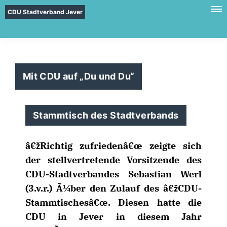
CDU Stadtverband Jever
Mit CDU auf „Du und Du“
Stammtisch des Stadtverbands
žRichtig zufriedenâ€œ zeigte sich
der stellvertretende Vorsitzende des
CDU-Stadtverbandes Sebastian Werl
(3.v.r.) Ã¼ber den Zulauf des â€žCDU-
Stammtischesâ€œ. Diesen hatte die
CDU in Jever in diesem Jahr