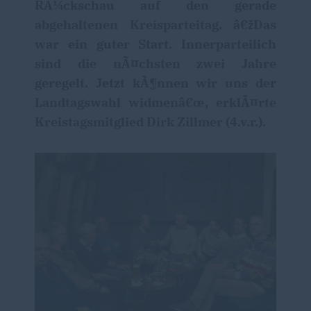
RÃ¼ckschau auf den gerade
abgehaltenen Kreisparteitag. â€žDas
war ein guter Start. Innerparteilich
sind die nÃ¤chsten zwei Jahre
geregelt. Jetzt kÃ¶nnen wir uns der
Landtagswahl widmenâ€œ, erklÃ¤rte
Kreistagsmitglied Dirk Zillmer (4.v.r.).