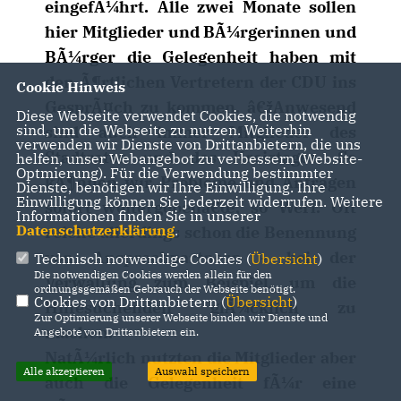
eingefÃ¼hrt. Alle zwei Monate sollen
hier Mitglieder und BÃ¼rgerinnen und
BÃ¼rger die Gelegenheit haben mit
den Ã¶rtlichen Vertretern der CDU ins
Cookie Hinweis
GesprÃ¤ch zu kommen. â€žAnwesend
Diese Webseite verwendet Cookies, die notwendig
sind, um die Webseite zu nutzen. Weiterhin
sind auch immer Mitglieder des
verwenden wir Dienste von Drittanbietern, die uns
Stadtrates und des Kreistages. So
helfen, unser Webangebot zu verbessern (Website-
Optmierung). Für die Verwendung bestimmter
kÃ¶nnen wir Probleme und Anfragen
Dienste, benötigen wir Ihre Einwilligung. Ihre
Einwilligung können Sie jederzeit widerrufen. Weitere
sofort weitergebenâ€œ, so Werl. Oft
Informationen finden Sie in unserer
Datenschutzerklärung
.
reiche allerdings schon die Benennung
von Ansprechpartnern - bei der
Technisch notwendige Cookies (
Übersicht
)
Die notwendigen Cookies werden allein für den
Verwaltung zum Beispiel, um die
ordnungsgemäßen Gebrauch der Webseite benötigt.
Cookies von Drittanbietern (
Übersicht
)
Hilfesuchenden glÃ¼cklich zu
Zur Optimierung unserer Webseite binden wir Dienste und
machen.
Angebote von Drittanbietern ein.
NatÃ¼rlich nutzten die Mitglieder aber
Alle akzeptieren
Auswahl speichern
auch die Gelegenheit fÃ¼r eine