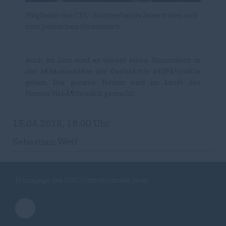
Mitglieder des CDU-Stadtverbands Jever trafen sich
zum politischen Stammtisch.
Auch im Juni wird es wieder einen Stammtisch in
der â€žAuszeitâ€œ der GaststÃ¤tte â€žPÃ¼ttâ€œ
geben. Der genaue Termin wird im Laufe des
Monats Mai Ã¶ffentlich gemacht.
15.04.2018, 18:00 Uhr
Sebastian Werl
Homepage des CDU Stadtverbandes Jever