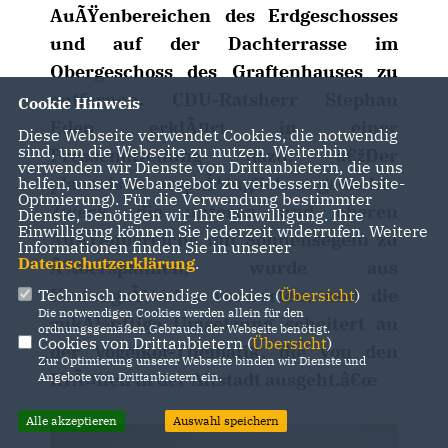
AuÃŸenbereichen des Erdgeschosses
und auf der Dachterrasse im
Obergeschoss des Graftenhauses zu
entfernen. CDU-Ratsherr Stephan
Cookie Hinweis
Eden erklÃ¤rt in einer
Diese Webseite verwendet Cookies, die notwendig
sind, um die Webseite zu nutzen. Weiterhin
Pressemitteilung dazu: â€žDer
verwenden wir Dienste von Drittanbietern, die uns
planerisch ursprÃ¼nglich angedachte
helfen, unser Webangebot zu verbessern (Website-
Optmierung). Für die Verwendung bestimmter
Zweck, die unteren und oberen
Dienste, benötigen wir Ihre Einwilligung. Ihre
Einwilligung können Sie jederzeit widerrufen. Weitere
AuÃŸenbereiche mit Sonnensegeln zu
Informationen finden Sie in unserer
Datenschutzerklärung
.
Ã¼berspannen, wurde aus
KostengrÃ¼nden verworfen, und die
Technisch notwendige Cookies (
Übersicht
)
Die notwendigen Cookies werden allein für den
zukÃ¼nftige Umsetzung scheitert an
ordnungsgemäßen Gebrauch der Webseite benötigt.
Cookies von Drittanbietern (
Übersicht
)
der Vogelkot-Thematik, die von den
Zur Optimierung unserer Webseite binden wir Dienste und
KrÃ¤hen in der Altstadt ausgeht.â€œ
Angebote von Drittanbietern ein.
Alle akzeptieren
Auswahl speichern