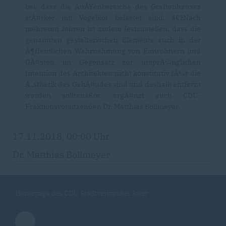
bei, dass die AuÃŸenbereiche des Graftenhauses
stÃ¤rker mit Vogelkot belastet sind. â€žNach
mehreren Jahren ist zudem festzustellen, dass die
genannten gestalterischen Elemente auch in der
Ã¶ffentlichen Wahrnehmung von Einwohnern und
GÃ¤sten im Gegensatz zur ursprÃ¼nglichen
Intention des Architekten nicht konstitutiv fÃ¼r die
Ã„sthetik des GebÃ¤udes sind und deshalb entfernt
werden solltenâ€œ, ergÃ¤nzt auch CDU-
Fraktionsvorsitzenden Dr. Matthias Bollmeyer.
17.11.2018, 00:00 Uhr
Dr. Matthias Bollmeyer
Homepage des CDU Stadtverbandes Jever