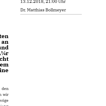
13.12.2018, 21:00 Uhr
Dr. Matthias Bollmeyer
ten
s an
und
Ã¼r
cht
dem
ine
r den
n wir
rige