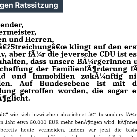
igen Ratssitzung
zender,
ermeister,
en und Herren,
žStreichungâ€œ klingt auf den ers
tiv, aber fÃ¼r die jeversche CDU ist e
tzuhalten, dass unsere BÃ¼rgerinnen 
chaffung der FamilienfÃ¶rderung f
d und Immobilien zukÃ¼nftig ni
erden. Auf Bundesebene ist mit 
lung getroffen worden, die sogar e
¶glicht.
 â€“ wie sich inzwischen abzeichnet â€“ besonders fÃ¼
en Jahr etwa 50.000 EUR mehr benÃ¶tigen wird, kÃ¶nne
bereits heute vermeiden, indem wir jetzt die bishe