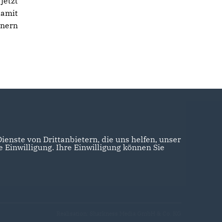
jetzt
damit
hnern
enste von Drittanbietern, die uns helfen, unser
Einwilligung. Ihre Einwilligung können Sie
Realisation: Sharkness Media GmbH & Co. KG