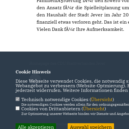
FamilienfÃ¶rderung fÃ¼r den Erwerb von 
den Ansatz fÃ¼r die Spielleitplanung um
den Haushalt der Stadt Jever im Jahr 
finanziell etwas verloren geht. Das ist ein 
Vielen Dank fÃ¼r Ihre Aufmerksamkeit.
Homepage des CDU Stadtverbandes Jever
Cookie Hinweis
Diese Webseite verwendet Cookies, die notwendig si
Webangebot zu verbessern (Website-Optmierung). Fü
jederzeit widerrufen. Weitere Informationen finden
Technisch notwendige Cookies (
Übersicht
)
IMPRESSUM
DATENSCHUTZ
KONTAKT
Die notwendigen Cookies werden allein für den ordnungsgemäßen 
Cookies von Drittanbietern (
Übersicht
)
Zur Optimierung unserer Webseite binden wir Dienste und Angebot
@2026 CDU Stadtverband Jever
Alle akzeptieren
Auswahl speichern