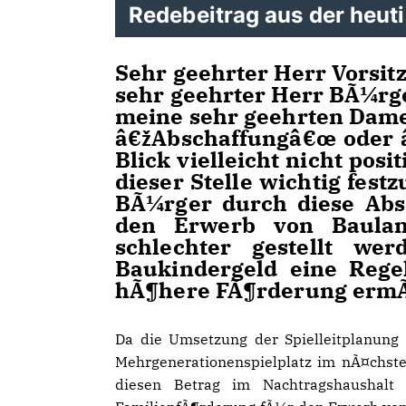
Redebeitrag aus der heut
Sehr geehrter Herr Vorsit
sehr geehrter Herr BÃ¼rg
meine sehr geehrten Dam
žAbschaffungâ€œ oder â€
Blick vielleicht nicht posi
dieser Stelle wichtig fes
BÃ¼rger durch diese Abs
den Erwerb von Baulan
schlechter gestellt w
Baukindergeld eine Rege
hÃ¶here FÃ¶rderung ermÃ
Da die Umsetzung der Spielleitplanung
Mehrgenerationenspielplatz im nÃ¤chst
diesen Betrag im Nachtragshaushalt 