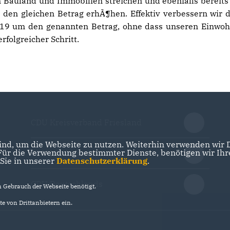
Bauland und Immobilien streichen und ebenfalls bereits 
 den gleichen Betrag erhÃ¶hen. Effektiv verbessern wir 
2019 um den genannten Betrag, ohne dass unseren Einwo
erfolgreicher Schritt.
CDU Kreisverband Friesland
nd, um die Webseite zu nutzen. Weiterhin verwenden wir Di
r die Verwendung bestimmter Dienste, benötigen wir Ihre 
CDU Niedersachsen
 Sie in unserer
Datenschutzerklärung
.
CDU Deutschlands
Gebrauch der Webseite benötigt.
e von Drittanbietern ein.