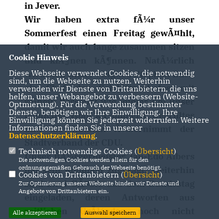
in Jever.
Wir haben extra fÃ¼r unser
Sommerfest einen Freitag gewÃ¤hlt,
damit wir auch lange zusammen sitzen
Cookie Hinweis
und klÃ¶nen kÃ¶nnen. NatÃ¼rlich
Diese Webseite verwendet Cookies, die notwendig
wird sich unser Mitglied Stephan Eden
sind, um die Webseite zu nutzen. Weiterhin
als Chef des SchÃ¼tzenhofes mit
verwenden wir Dienste von Drittanbietern, die uns
helfen, unser Webangebot zu verbessern (Website-
seinem Personal wie immer um unser
Optmierung). Für die Verwendung bestimmter
Dienste, benötigen wir Ihre Einwilligung. Ihre
leibliches Wohl kÃ¼mmern. Gegrilltes
Einwilligung können Sie jederzeit widerrufen. Weitere
Informationen finden Sie in unserer
und die Zutaten Ã¼bernimmt der
Datenschutzerklärung
.
Stadtverband der CDU.
Technisch notwendige Cookies (
Übersicht
)
Unser BÃ¼rgermeister Jan-Edo Albers
Die notwendigen Cookies werden allein für den
ordnungsgemäßen Gebrauch der Webseite benötigt.
hat sein Kommen zugesagt. Weiterhin
Cookies von Drittanbietern (
Übersicht
)
sind zwei GÃ¤ste aus dem Bundestag
Zur Optimierung unserer Webseite binden wir Dienste und
Angebote von Drittanbietern ein.
eingeladen, deren Antworten aus
zeitlichen GrÃ¼nden noch nicht
Alle akzeptieren
Auswahl speichern