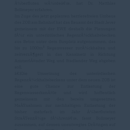
Ã¼berfluten wÃ¼rdeâ€œ, hat Dr. Matthias
Bollmeyer erfahren.
Im Zuge des jetzt geplanten barrierefreien Umbaus
des ZOB am Bahnhof hat das Bauamt der Stadt Jever
gemeinsam mit der EWE deshalb die Planungen
fÃ¼r ein unterirdisches RegenrÃ¼ckhaltebecken
aus Beton unter dem Busplatz aufgenommen, das
3
bis zu 1000m
Regenwasser zurÃ¼ckhalten und
zeitverzÃ¶gert in das Kanalnetz in Richtung
AmmerlÃ¤nder Weg und Stadlander Weg abgeben
soll.
žDie Umsetzung des unterirdischen
RegenrÃ¼ckhaltebeckens unter dem neuen ZOB ist
eine gute Chance zur Entlastung der
RegenwasserkanÃ¤le und wird hoffentlich
gemeinsam mit den bereits umgesetzten
MaÃŸnahmen zur nachhaltigen Entlastung der
bisher mehrfach im Jahr Ã¼berfluteten
StraÃŸenzÃ¼ge fÃ¼hrenâ€œ, fasst Bollmeyer
zusammen, auf dessen unentwegtes DrÃ¤ngen auf