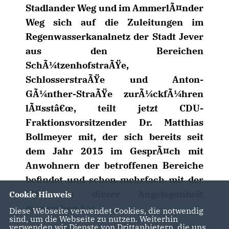
Stadlander Weg und im AmmerlÃ¤nder
Weg sich auf die Zuleitungen im
Regenwasserkanalnetz der Stadt Jever
aus den Bereichen
SchÃ¼tzenhofstraÃŸe,
SchlosserstraÃŸe und Anton-
GÃ¼nther-StraÃŸe zurÃ¼ckfÃ¼hren
lÃ¤sstâ€œ, teilt jetzt CDU-
Fraktionsvorsitzender Dr. Matthias
Bollmeyer mit, der sich bereits seit
dem Jahr 2015 im GesprÃ¤ch mit
Anwohnern der betroffenen Bereiche
befindet und schon mehrfach mit der
EWE in dieser Angelegenheit
Cookie Hinweis
gesprochen hat.
Diese Webseite verwendet Cookies, die notwendig
sind, um die Webseite zu nutzen. Weiterhin
verwenden wir Dienste von Drittanbietern, die uns