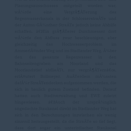
Planungsausschusses mitgeteilt worden war,
wÃ¼rde eine VergrÃ¶ÃŸerung des
Regenwasserkanals in der SchlosserstraÃŸe und
der Anton-GÃ¼nther-StraÃŸe jedoch keine Abhilfe
schaffen. â€žEin grÃ¶ÃŸerer Durchmesser dort
wÃ¼rde den Abfluss zwar beschleunigen, aber
gleichzeitig das Hochwasserproblem im
AmmerlÃ¤nder Weg und im Stadlander Weg, Ã¼ber
den das gesamte Regenwasser in den
Bahnseitengraben am Moorland und das
Moorlandstief abflieÃŸt, nur vergrÃ¶ÃŸernâ€œ,
erlÃ¤utert Bollmeyer. AuÃŸerdem mÃ¼ssten
dafÃ¼r StraÃŸendecken aufgenommen werden, die
sich in baulich gutem Zustand befinden. Darauf
hatten auch Stadtverwaltung und EWE zuletzt
hingewiesen. â€žAuch der ursprÃ¼nglich
angedachte Staukanal direkt im Stadlander Weg hat
sich in den Berechnungen inzwischen als wenig
sinnvoll herausgestellt, da die StraÃŸe so tief liegt,
dass dort sogar ein unterirdischer Staukanal