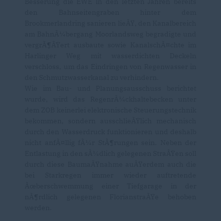
Besserung die EWE in den letzten Jahren bereits
den Bahnseitengraben hinter dem
Brookmerlandring sanieren lieÃŸ, den Kanalbereich
am BahnÃ¼bergang Moorlandsweg begradigte und
vergrÃ¶ÃŸert ausbaute sowie KanalschÃ¤chte im
Harlinger Weg mit wasserdichten Deckeln
verschloss, um das Eindringen von Regenwasser in
den Schmutzwasserkanal zu verhindern.
Wie im Bau- und Planungsausschuss berichtet
wurde, wird das RegenrÃ¼ckhaltebecken unter
dem ZOB keinerlei elektronische Steuerungstechnik
bekommen, sondern ausschlieÃŸlich mechanisch
durch den Wasserdruck funktionieren und deshalb
nicht anfÃ¤llig fÃ¼r StÃ¶rungen sein. Neben der
Entlastung in den sÃ¼dlich gelegenen StraÃŸen soll
durch diese BaumaÃŸnahme auÃŸerdem auch die
bei Starkregen immer wieder auftretende
Ãœberschwemmung einer Tiefgarage in der
nÃ¶rdlich gelegenen FlorianstraÃŸe behoben
werden.