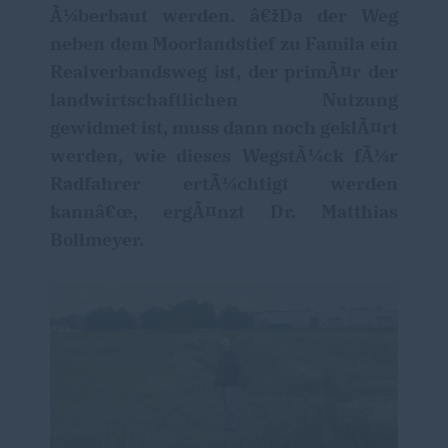
Ã¼berbaut werden. â€žDa der Weg
neben dem Moorlandstief zu Famila ein
Realverbandsweg ist, der primÃ¤r der
landwirtschaftlichen Nutzung
gewidmet ist, muss dann noch geklÃ¤rt
werden, wie dieses WegstÃ¼ck fÃ¼r
Radfahrer ertÃ¼chtigt werden
kannâ€œ, ergÃ¤nzt Dr. Matthias
Bollmeyer.