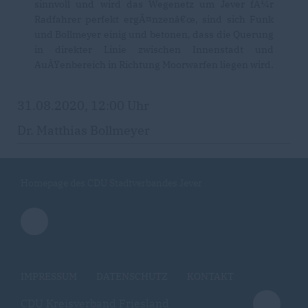
sinnvoll und wird das Wegenetz um Jever fÃ¼r
Radfahrer perfekt ergÃ¤nzenâ€œ, sind sich Funk
und Bollmeyer einig und betonen, dass die Querung
in direkter Linie zwischen Innenstadt und
AuÃŸenbereich in Richtung Moorwarfen liegen wird.
31.08.2020, 12:00 Uhr
Dr. Matthias Bollmeyer
Homepage des CDU Stadtverbandes Jever
IMPRESSUM
DATENSCHUTZ
KONTAKT
CDU Kreisverband Friesland