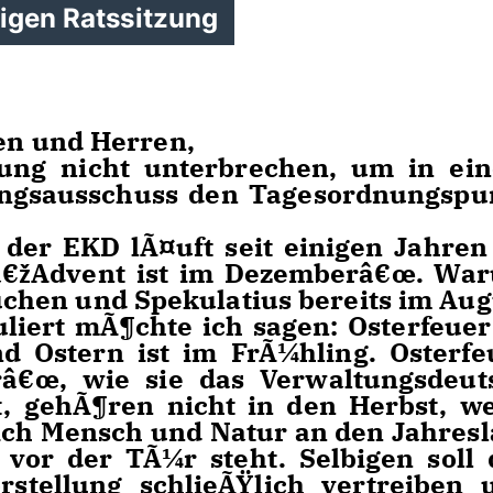
rigen Ratssitzung
en und Herren,
tzung nicht unterbrechen, um in ei
ngsausschuss den Tagesordnungspu
der EKD lÃ¤uft seit einigen Jahren
â€žAdvent ist im Dezemberâ€œ. Wa
uchen und Spekulatius bereits im Aug
liert mÃ¶chte ich sagen: Osterfeuer 
d Ostern ist im FrÃ¼hling. Osterfe
â€œ, wie sie das Verwaltungsdeut
t, gehÃ¶ren nicht in den Herbst, w
ich Mensch und Natur an den Jahresl
vor der TÃ¼r steht. Selbigen soll 
rstellung schlieÃŸlich vertreiben 