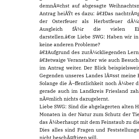
demnÃ¤chst auf abgesagte Weihnachts
Antrag heiÃŸt es dazu: â€žDas nachtrÃ¤
der Osterfeuer als Herbstfeuer dÃ¼r
Ausgleich fÃ¼r die vielen Ein
darstellen.â€œ Liebe SWG: Haben wir in
keine anderen Probleme?
žAufgrund des zurÃ¼ckliegenden Lern
žetwaige Veranstalter wie auch Besuche
im Antrag weiter. Der Blick beispielswe
Gegenden unseres Landes lÃ¤sst meine Fr
Solange die Ã–ffentlichkeit noch Ã¼ber di
gerade auch im Landkreis Friesland za
nÃ¤mlich nichts dazugelernt.
Liebe SWG: Sind die abgelagerten alten 
Monaten in der Natur zum Schutz der Tie
das Ã¼berhaupt mit dem Feinstaub zu die
Dies alles sind Fragen und Feststellung
nicht beschÃ¤ftigen will.