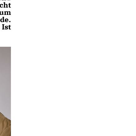
cht
zum
de.
Ist