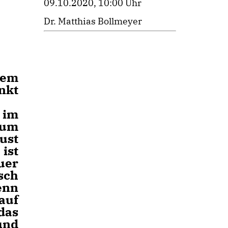
09.10.2020, 10:00 Uhr
Dr. Matthias Bollmeyer
nem
nkt
 im
rum
ust
ist
uer
sch
enn
auf
das
und