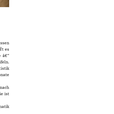
issen
Ÿt es
e â€“
feln.
istik
onate
 nach
e ist
matik