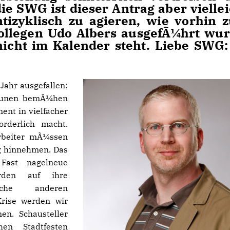
e SWG ist dieser Antrag aber viellei
ntizyklisch zu agieren, wie vorhin 
ollegen Udo Albers ausgefÃ¼hrt wur
icht im Kalender steht. Liebe SWG: 
Jahr ausgefallen:
munen bemÃ¼hen
ent in vielfacher
orderlich macht.
rbeiter mÃ¼ssen
g hinnehmen. Das
 Fast nagelneue
rden auf ihre
nche anderen
Krise werden wir
en. Schausteller
en Stadtfesten