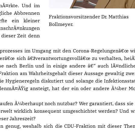
mÃ¤rkte. Und im
gliche Abbrennen
Fraktionsvorsitzender Dr. Matthias
fte ein kleiner
Bollmeyer.
schrÃ¤nkungen
 dieser Zeit denn
prozesses im Umgang mit den Corona-Regelungenâ€œ w
râ€œ sich â€žverantwortungsvollâ€œ zu verhalten, heiÃ
ise nach Berlin und in einige andere â€“ auch lÃ¤ndlich
aktion am Wahrheitsgehalt dieser Aussage gewaltig zwei
e Hygieneregeln diskutiert und solange die Infektionsstat
hlenmÃ¤ÃŸig ansteigt, hat der ein oder andere Ã¼ber M
Haufen Ã¼berhaupt noch nutzbar? Wer garantiert, dass sie
rwelt wirklich konsequent umgeschichtet werden? Und wi
ser Jahreszeit?
en genug, weshalb sich die CDU-Fraktion mit dieser The