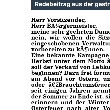
Redebeitrag aus der gest
Herr Vorsitzender,
Herr BÃ¼rgermeister,
meine sehr geehrten Dam
nein, wir wollen die Si
eingeschobenen Verwaltu
vorbereiten zu kÃ¶nnen.
Eine bekannte Kampagne 
Herbst unter dem Motto 
soll der Verkauf von Lebk
beginnen? Dazu frei formu
am Abend vor Ostern, un
oder â€žBrauchtumsfeuer
seit einigen Jahren nenn
der Sommer zu Ende ist, s
erinnern und der Winter 
Osterfeuer nach alter Vo