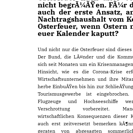
nicht begrÃ¼ÃŸen. FÃ¼r di
auch der erste Ansatz, a
Nachtragshaushalt vom K
Osterfeuer, wenn Ostern n
euer Kalender kaputt?
Und nicht nur die Osterfeuer sind dieses 
Der Bund, die LÃ¤nder und die Kom
sich seit Monaten um ein Krisenmanagem
Hinsicht, wie es die Corona-Krise erf
Wirtschaftsunternehmen und ihre Mita
herbe EinbuÃŸen bis hin zur SchlieÃŸun
Tourismusgewerbe ist eingebrochen.
Flugzeuge und Hochseeschiffe we
Verschrottung vorbereitet. Ma
wirtschaftlichen Konsequenzen dieser 
auch erst zeitversetzt bemerken kÃ¶nn
geraten von abgesagten sommerlich