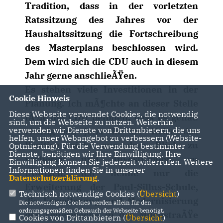
Tradition, dass in der vorletzten
Ratssitzung des Jahres vor der
Haushaltssitzung die Fortschreibung
des Masterplans beschlossen wird.
Dem wird sich die CDU auch in diesem
Jahr gerne anschlieÃŸen.
Es stehen viele Investitionen in der
Cookie Hinweis
Planung. Ich mÃ¶chte an dieser Stelle
Diese Webseite verwendet Cookies, die notwendig
fÃ¼r die CDU betonen, dass es genau
sind, um die Webseite zu nutzen. Weiterhin
verwenden wir Dienste von Drittanbietern, die uns
richtig ist, jetzt in der Krise das
helfen, unser Webangebot zu verbessern (Website-
Positive nicht aus dem Blick zu
Optmierung). Für die Verwendung bestimmter
Dienste, benötigen wir Ihre Einwilligung. Ihre
verlieren und Investitionen zu
Einwilligung können Sie jederzeit widerrufen. Weitere
Informationen finden Sie in unserer
tÃ¤tigen. Ich nenne nur die
Datenschutzerklärung
.
Erweiterung der Paul-Sillus-Schule,
Technisch notwendige Cookies (
Übersicht
)
die Erweiterung und Modernisierung
Die notwendigen Cookies werden allein für den
ordnungsgemäßen Gebrauch der Webseite benötigt.
der Feuerwache in der MilchstraÃŸe
Cookies von Drittanbietern (
Übersicht
)