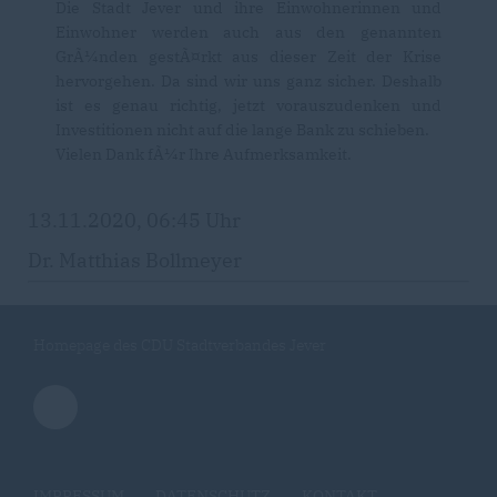
Die Stadt Jever und ihre Einwohnerinnen und
Einwohner werden auch aus den genannten
GrÃ¼nden gestÃ¤rkt aus dieser Zeit der Krise
hervorgehen. Da sind wir uns ganz sicher. Deshalb
ist es genau richtig, jetzt vorauszudenken und
Investitionen nicht auf die lange Bank zu schieben.
Vielen Dank fÃ¼r Ihre Aufmerksamkeit.
13.11.2020, 06:45 Uhr
Dr. Matthias Bollmeyer
Homepage des CDU Stadtverbandes Jever
IMPRESSUM
DATENSCHUTZ
KONTAKT