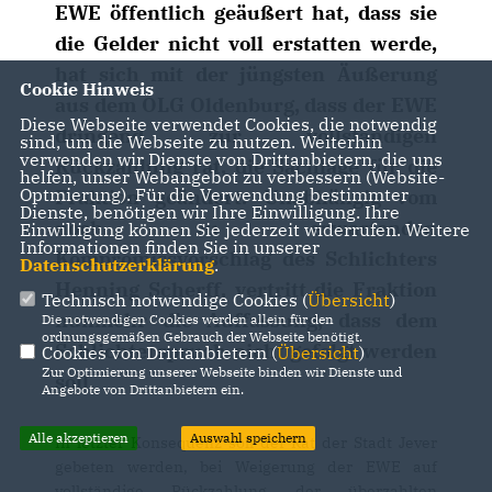
EWE öffentlich geäußert hat, dass sie
die Gelder nicht voll erstatten werde,
hat sich mit der jüngsten Äußerung
Cookie Hinweis
aus dem OLG Oldenburg, dass der EWE
Diese Webseite verwendet Cookies, die notwendig
dringend zur vollständigen
sind, um die Webseite zu nutzen. Weiterhin
verwenden wir Dienste von Drittanbietern, die uns
Rückzahlung rät, die Sachlage für die
helfen, unser Webangebot zu verbessern (Website-
Optmierung). Für die Verwendung bestimmter
Fraktion geändert. Unabhängig vom
Dienste, benötigen wir Ihre Einwilligung. Ihre
noch zu erwartenden
Einwilligung können Sie jederzeit widerrufen. Weitere
Informationen finden Sie in unserer
Kompromissvorschlag des Schlichters
Datenschutzerklärung
.
Henning Scherff, vertritt die Fraktion
Technisch notwendige Cookies (
Übersicht
)
nunmehr die Auffassung, dass dem
Die notwendigen Cookies werden allein für den
ordnungsgemäßen Gebrauch der Webseite benötigt.
Schlichterspruch nicht gefolgt werden
Cookies von Drittanbietern (
Übersicht
)
Zur Optimierung unserer Webseite binden wir Dienste und
soll.
Angebote von Drittanbietern ein.
Alle akzeptieren
Auswahl speichern
In letzter Konsequenz soll der Rat der Stadt Jever
gebeten werden, bei Weigerung der EWE auf
vollständige Rückzahlung der überzahlten