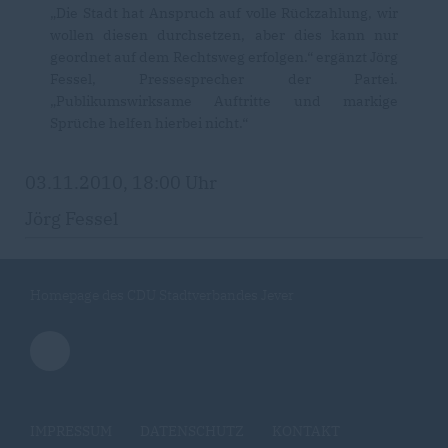
Die Stadt hat Anspruch auf volle Rückzahlung, wir
wollen diesen durchsetzen, aber dies kann nur
geordnet auf dem Rechtsweg erfolgen.“ ergänzt Jörg
Fessel, Pressesprecher der Partei.
Publikumswirksame Auftritte und markige
Sprüche helfen hierbei nicht.“
03.11.2010, 18:00 Uhr
Jörg Fessel
Homepage des CDU Stadtverbandes Jever
IMPRESSUM
DATENSCHUTZ
KONTAKT