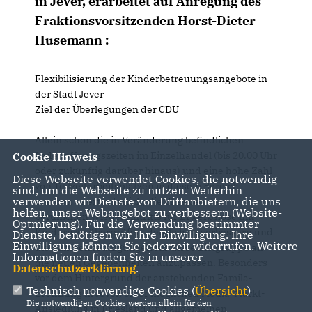
in Jever, erarbeitet auf Anregung des
Fraktionsvorsitzenden Horst-Dieter
Husemann :
Flexibilisierung der Kinderbetreuungsangebote in
der Stadt Jever
Ziel der Überlegungen der CDU
Allein schon die in Veränderung befindlichen
Ladenöffnungszeiten im Einzelhandel (bis 20.00 Uhr
Cookie Hinweis
oder zukünftig darüber hinaus) und eine hohe Zahl
Diese Webseite verwendet Cookies, die notwendig
von Teilzeitarbeitsplätzen in diesem Bereich
sind, um die Webseite zu nutzen. Weiterhin
verwenden wir Dienste von Drittanbietern, die uns
machen es erforderlich, die Chancen des
helfen, unser Webangebot zu verbessern (Website-
beruflichen Wiedereintritts für Erwerbslose mit
Optmierung). Für die Verwendung bestimmter
Kindern zu überprüfen, deutlich zu verbessern und
Dienste, benötigen wir Ihre Einwilligung. Ihre
Einwilligung können Sie jederzeit widerrufen. Weitere
die Rahmenbedingungen für diese Zielgruppe an
Informationen finden Sie in unserer
die neuen Gegebenheiten anzupassen. Besonders
Datenschutzerklärung
.
vor dem Hintergrund der anstehenden Famila-
Technisch notwendige Cookies (
Übersicht
)
Eröffnung in Jever, einer möglichen Media-Markt-
Die notwendigen Cookies werden allein für den
Ansiedlung in Friesland und allgemeinen