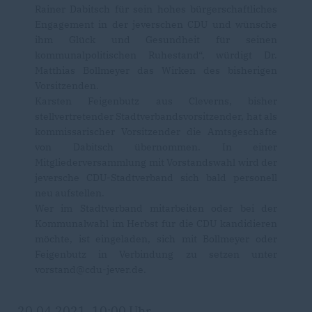
Rainer Dabitsch für sein hohes bürgerschaftliches
Engagement in der jeverschen CDU und wünsche
ihm Glück und Gesundheit für seinen
kommunalpolitischen Ruhestand“, würdigt Dr.
Matthias Bollmeyer das Wirken des bisherigen
Vorsitzenden.
Karsten Feigenbutz aus Cleverns, bisher
stellvertretender Stadtverbandsvorsitzender, hat als
kommissarischer Vorsitzender die Amtsgeschäfte
von Dabitsch übernommen. In einer
Mitgliederversammlung mit Vorstandswahl wird der
jeversche CDU-Stadtverband sich bald personell
neu aufstellen.
Wer im Stadtverband mitarbeiten oder bei der
Kommunalwahl im Herbst für die CDU kandidieren
möchte, ist eingeladen, sich mit Bollmeyer oder
Feigenbutz in Verbindung zu setzen unter
vorstand@cdu-jever.de.
20.04.2021, 10:00 Uhr