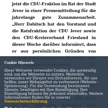
jetzt die CDU-Fraktion im Rat der Stadt
Jever in einer Pressemitteilung für die
jahrelange gute Zusammenarbeit.
Herr Dabitsch hat den Vorstand und
die Ratsfraktion der CDU Jever sowie
den CDU-Kreisverband Friesland in
dieser Woche darüber informiert, dass
er aus persönlichen Gründen von
seinem Vorstandsamt zurücktritt“, sagt
Cookie Hinweis
CDU-Fraktionsvorsitzender Dr.
Diese Webseite verwendet Cookies, die notwendig
Matthias Bollmeyer.
sind, um die Webseite zu nutzen. Weiterhin
Dabitsch wurde im Jahr 2013 in den
verwenden wir Dienste von Drittanbietern, die uns
helfen, unser Webangebot zu verbessern (Website-
Vorstand gewählt und war seit 2015 für
Optmierung). Für die Verwendung bestimmter
Dienste, benötigen wir Ihre Einwilligung. Ihre
sechs Jahre
Einwilligung können Sie jederzeit widerrufen. Weitere
Informationen finden Sie in unserer
Stadtverbandsvorsitzender. Seit 2016
Datenschutzerklärung
.
ist er außerdem Ratsherr und