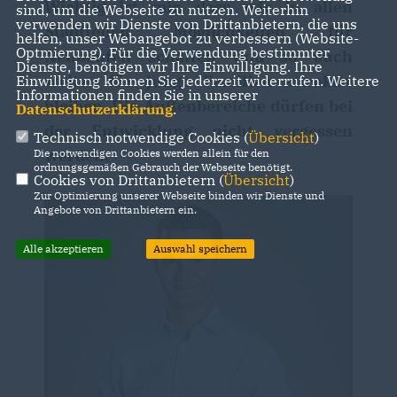
Wichtig ist mir, dass wir in allen
sind, um die Webseite zu nutzen. Weiterhin
verwenden wir Dienste von Drittanbietern, die uns
Stadtteilen Möglichkeiten für
helfen, unser Webangebot zu verbessern (Website-
Optmierung). Für die Verwendung bestimmter
Neubauten schaffen und so auch
Dienste, benötigen wir Ihre Einwilligung. Ihre
weiter für junge Familien attraktiv
Einwilligung können Sie jederzeit widerrufen. Weitere
Informationen finden Sie in unserer
bleiben. Die Außenbereiche dürfen bei
Datenschutzerklärung
.
der Entwicklung nicht vergessen
Technisch notwendige Cookies (
Übersicht
)
werden.
Die notwendigen Cookies werden allein für den
ordnungsgemäßen Gebrauch der Webseite benötigt.
Cookies von Drittanbietern (
Übersicht
)
Zur Optimierung unserer Webseite binden wir Dienste und
Angebote von Drittanbietern ein.
Alle akzeptieren
Auswahl speichern