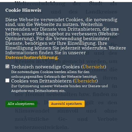
Weiterentwicklung der Stadt als
Cookie Hinweis
Wohnstadt und des Landkreises
Diese Webseite verwendet Cookies, die notwendig
Friesland als erstrebenswerte Heimat
sind, um die Webseite zu nutzen. Weiterhin
fÃ¼r Jung und Alt einzubringen.
verwenden wir Dienste von Drittanbietern, die uns
helfen, unser Webangebot zu verbessern (Website-
Wichtig ist mir, dass durch solide
Optmierung). Für die Verwendung bestimmter
Dienste, benötigen wir Ihre Einwilligung. Ihre
Finanzen und Planungen die
Einwilligung können Sie jederzeit widerrufen. Weitere
Informationen finden Sie in unserer
Fortentwicklung der Stadt und des
Datenschutzerklärung
.
Kreises mÃ¶glich gemacht werden, um
Technisch notwendige Cookies (
Übersicht
)
den BÃ¼rgern und BÃ¼rgerinnen die
Die notwendigen Cookies werden allein für den
ordnungsgemäßen Gebrauch der Webseite benötigt.
MÃ¶glichkeit zu erÃ¶ffnen, ihren
Cookies von Drittanbietern (
Übersicht
)
Lebensmittelpunkt auch beruflich in
Zur Optimierung unserer Webseite binden wir Dienste und
Angebote von Drittanbietern ein.
der Heimat beibehalten bzw. finden zu
kÃ¶nnen. Des Weiteren gilt es den
Alle akzeptieren
Auswahl speichern
Klimawandel sinnvoll und ohne
zusÃ¤tzliche Ge- und Verbote
weiterzuentwickeln.