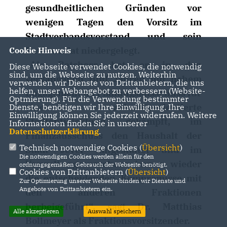
gesundheitlichen Gründen vor
wenigen Tagen den Vorsitz im
Stadtverbandsvorstand und sein
Ratsmandat niedergelegt.
Cookie Hinweis
Als Ratsherr hat er in den
Diese Webseite verwendet Cookies, die notwendig
sind, um die Webseite zu nutzen. Weiterhin
vergangenen fünf Jahren mit hohem
verwenden wir Dienste von Drittanbietern, die uns
helfen, unser Webangebot zu verbessern (Website-
Engagement im Planungsausschuss für
Optmierung). Für die Verwendung bestimmter
eine zukunftsorientierte
Dienste, benötigen wir Ihre Einwilligung. Ihre
Einwilligung können Sie jederzeit widerrufen. Weitere
Stadtentwicklung gekämpft, im
Informationen finden Sie in unserer
Datenschutzerklärung
.
Finanzausschuss den Haushalt der
Technisch notwendige Cookies (
Übersicht
)
Stadt Jever mitgestaltet und im
Die notwendigen Cookies werden allein für den
Verwaltungsausschuss immer wieder
ordnungsgemäßen Gebrauch der Webseite benötigt.
Cookies von Drittanbietern (
Übersicht
)
die entscheidenden Kompromisse mit
Zur Optimierung unserer Webseite binden wir Dienste und
Angebote von Drittanbietern ein.
den anderen Fraktionen
herbeigeführt“, sagt Dr. Matthias
Alle akzeptieren
Auswahl speichern
Bollmeyer als Fraktionsvorsitzender.