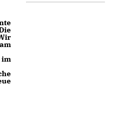
nte
Die
Wir
sam
 im
che
eue