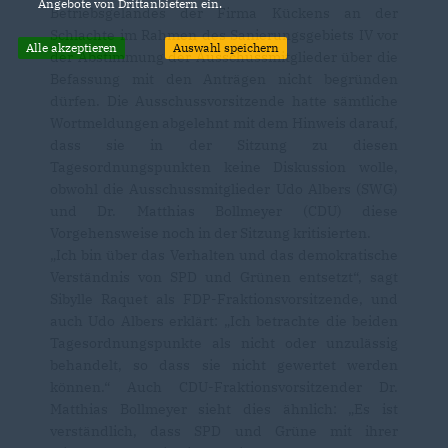
Angebote von Drittanbietern ein.
Betriebsgeländes der Firma Kückens an der
Schlachte im Rahmen des Sanierungsgebiets IV vor
Alle akzeptieren
Auswahl speichern
der Abstimmung der Ausschussmitglieder über die
Befassung mit den Anträgen nicht begründen
dürfen. Die Ausschussvorsitzende hatte sämtliche
Wortmeldungen abgelehnt mit dem Hinweis darauf,
dass sie in der Sitzung zu diesen
Tagesordnungspunkten keine Diskussion wolle,
obwohl die Ausschussmitglieder Udo Albers (SWG)
und Dr. Matthias Bollmeyer (CDU) diese
Vorgehensweise noch in der Sitzung kritisierten.
Ich bin über das Verhalten und das demokratische
Verständnis von SPD und Grünen entsetzt“, sagt
Sibylle Raquet als FDP-Fraktionsvorsitzende, und
auch Udo Albers erklärt: „Ich betrachte die beiden
Tagesordnungspunkte als nicht oder unzulässig
behandelt, so dass sie nicht gewertet werden
können.“ Auch CDU-Fraktionsvorsitzender Dr.
Matthias Bollmeyer sieht dies ähnlich: „Es ist
verständlich, dass SPD und Grüne mit ihrer