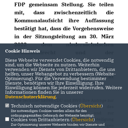
FDP gemeinsam Stellung. Sie teilen
mit, dass zwischenzeitlich die
Kommunalaufsicht ihre Auffassung
bestätigt hat, dass die Vorgehensweise
in der Sitzungsleitung am 30. März
2022 dem niedersächsischen
Cookie Hinweis
Kommunalrecht und der
Geschäftsordnung des jeverschen
Diese Webseite verwendet Cookies, die notwendig
sind, um die Webseite zu nutzen. Weiterhin
Stadtrates und seiner Gremien
verwenden wir Dienste von Drittanbietern, die uns
helfen, unser Webangebot zu verbessern (Website-
zuwiderlief und insofern nicht
Optmierung). Für die Verwendung bestimmter
Dienste, benötigen wir Ihre Einwilligung. Ihre
rechtens war.
Einwilligung können Sie jederzeit widerrufen. Weitere
Informationen finden Sie in unserer
Datenschutzerklärung
.
Wie berichtet hatten CDU und SWG ihre Anträge zur
Technisch notwendige Cookies (
Übersicht
)
Aufhebung des Ratsbeschlusses bezüglich des
Die notwendigen Cookies werden allein für den
Beitritts zum Biosphärenreservat und zur
ordnungsgemäßen Gebrauch der Webseite benötigt.
beantragten Durchführung einer Bürgerbeteiligung
Cookies von Drittanbietern (
Übersicht
)
Zur Optimierung unserer Webseite binden wir Dienste und
dazu sowie zum Erwerb des ehemaligen