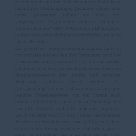
Stimmenmehrheit die Entwicklung der Stadt Jever
nach ihren Überzeugungen gestalten wollen, aber
umso gelassener sollten sie doch den
vorgetragenen Argumenten anderer Fraktionen
zuhören können.“ CDU, SWG/FB und FDP hingegen
undemokratisches Verhalten vorzuwerfen, sei nicht
nachvollziehbar.
Ein jeversches Grünen-Vorstandsmitglied hatte in
den sozialen Medien den drei Fraktionen nach der
Ausschusssitzung vorgeworfen, nicht demokratisch
gehandelt zu haben, weil sie den Ratsbeschluss zum
Biosphärenreservat per Antrag und erneuter
Befassung aufheben lassen wollten. „Die
Antragstellung ist eine vollkommen übliche und
legitime Vorgehensweise, um ein Thema auch
erneut zu behandeln“, sind sich die Ratsmitglieder
von CDU, SWG/FB und FDP einig und ergänzen:
Auch der jetzt von SPD und Grünen beschlossene
Beitritt zum Biosphärenreservat geht ja auf einen
wiederholten Antrag zurück – schließlich gab es
einen rechtmäßigen Beschluss vom Herbst 2020,