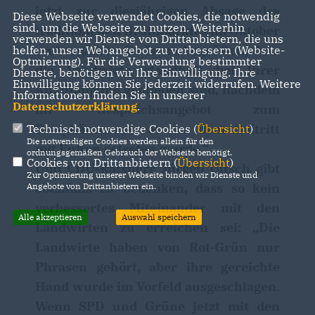
jetzt zur diesjährigen Absage des
Diese Webseite verwendet Cookies, die notwendig
sind, um die Webseite zu nutzen. Weiterhin
traditionellen Brüllmarktes im Oktober
verwenden wir Dienste von Drittanbietern, die uns
und ergänzt: „Es ist zu begrüßen, dass
helfen, unser Webangebot zu verbessern (Website-
Optmierung). Für die Verwendung bestimmter
die Landwirte standhaft bei Ihrer
Dienste, benötigen wir Ihre Einwilligung. Ihre
Einwilligung können Sie jederzeit widerrufen. Weitere
Ankündigung geblieben sind, nachdem
Informationen finden Sie in unserer
Datenschutzerklärung
.
ihr Gesprächsangebot zum
Biosphärenreservat vor dem Beitritt
Technisch notwendige Cookies (
Übersicht
)
Die notwendigen Cookies werden allein für den
mit Füßen getreten wurde.“
ordnungsgemäßen Gebrauch der Webseite benötigt.
Cookies von Drittanbietern (
Übersicht
)
Und CDU-Ratsherr Jürgen Ultsch gibt
Zur Optimierung unserer Webseite binden wir Dienste und
ebenfalls zu bedenken, dass so kein
Angebote von Drittanbietern ein.
verbessertes Miteinander mit den
Alle akzeptieren
Auswahl speichern
Landwirten zu erreichen sei: „Die
Landwirte haben von Rot-Grün nur
Phrasen gehört, aber ihre gereichte
Hand wurde im Vorfeld ausgeschlagen.
Wenn SPD und Grüne jetzt mit den