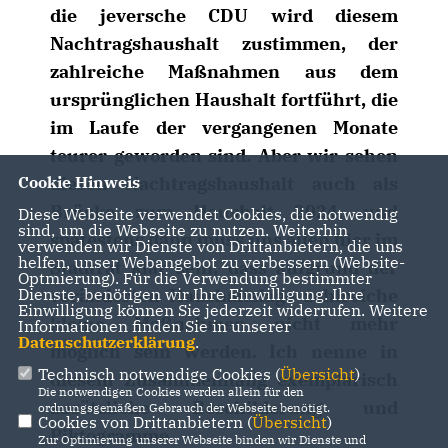
die jeversche CDU wird diesem
Nachtragshaushalt zustimmen, der
zahlreiche Maßnahmen aus dem
ursprünglichen Haushalt fortführt, die
im Laufe der vergangenen Monate
teurer geworden sind. Aber wir sehen
Cookie Hinweis
diesen Nachtragshaushalt auch als
Brücke zum Haushalt 2024, und
Diese Webseite verwendet Cookies, die notwendig
sind, um die Webseite zu nutzen. Weiterhin
spätestens dann muss uns allen hier im
verwenden wir Dienste von Drittanbietern, die uns
helfen, unser Webangebot zu verbessern (Website-
Stadtrat klar sein, dass aufgrund der
Optmierung). Für die Verwendung bestimmter
Dienste, benötigen wir Ihre Einwilligung. Ihre
veränderten Haushaltslage zahlreiche
Einwilligung können Sie jederzeit widerrufen. Weitere
kleine Maßnahmen nicht mehr
Informationen finden Sie in unserer
Datenschutzerklärung
.
möglich sein werden. Ich nenne in
Technisch notwendige Cookies (
Übersicht
)
diesem Zusammenhang exemplarisch
Die notwendigen Cookies werden allein für den
zusätzliche Beschilderung und
ordnungsgemäßen Gebrauch der Webseite benötigt.
Cookies von Drittanbietern (
Übersicht
)
Piktogramme.
Zur Optimierung unserer Webseite binden wir Dienste und