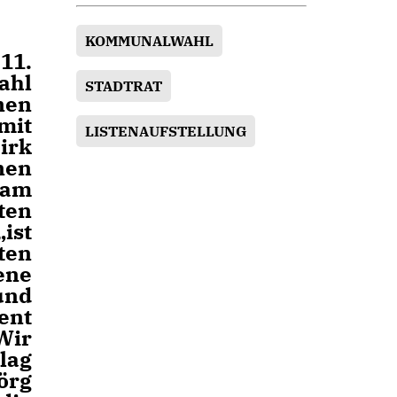
KOMMUNALWAHL
11.
ahl
STADTRAT
nen
mit
LISTENAUFSTELLUNG
irk
nen
 am
ten
ist
ten
ene
und
ent
Wir
lag
örg