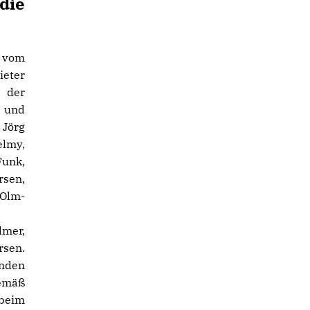
die
 vom
eter
 der
 und
 Jörg
elmy,
Funk,
rsen,
 Olm-
lmer,
rsen.
inden
emäß
beim