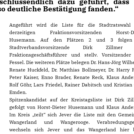
 schlussendlich dazu geführt, dass 
so deutliche Bestätigung fanden.“
Angeführt wird die Liste für die Stadtratswahl
derzeitigen Fraktionsvorsitzenden Horst-Di
Husemann. Auf den Plätzen 2 und 3 folgen
Stadtverbandsvorsitzende Dirk Zillmer
Fraktionsgeschäftsführer und stellv. Vorsitzender
Fessel. Die weiteren Plätze belegen Dr. Hans-Jörg Wilh
Renate Huckfeld, Dr. Matthias Bollmeyer, Dr. Harry 
Peter Kaiser, Enno Brader, Renate Reck, Klaus Ande
Rolf Göhr, Lars Friedel, Rainer Dabitsch und Kristian
Emden.
Spitzenkandidat auf der Kreistagsliste ist Dirk Zil
gefolgt von Horst-Dieter Husemann und Klaus Ande
Im Kreis „teilt“ sich Jever die Liste mit den Geme
Wangerland und Wangerooge. Verabredungsg
wechseln sich Jever und das Wangerland hier 