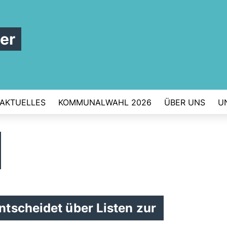
er
AKTUELLES
KOMMUNALWAHL 2026
ÜBER UNS
U
tscheidet über Listen zur