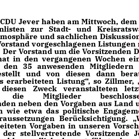
r CDU Jever haben am Mittwoch, dem 
listen zur Stadt- und Kreisratsw
Atmosphäre und sachlichen Diskussio
Vorstand vorgeschlagenen Listungen 
. Der Vorstand um die Vorsitzenden D
 hat in den vergangenen Wochen ei
er den 35 anwesenden Mitgliedern
estellt und von diesen dann bera
 erarbeiteten Listung“, so Zillmer, „
diesen Zweck veranstalteten letz
 die Mitglieder beschloss
fanden neben den Vorgaben aus Land 
en wie etwa das politische Engagem
raussetzungen Berücksichtigung. „
eiteten Vorgaben in unseren Vorsch
 der stellvertretende Vorsitzende J