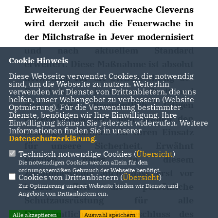
Erweiterung der Feuerwache Cleverns
wird derzeit auch die Feuerwache in
der Milchstraße in Jever modernisiert
und nach aktuellem Standard
Cookie Hinweis
erweitert. Diese Maßnahme ist absolut
Diese Webseite verwendet Cookies, die notwendig
notwendig für die Sicherstellung des
sind, um die Webseite zu nutzen. Weiterhin
Brandschutzes in unserer Stadt und
verwenden wir Dienste von Drittanbietern, die uns
helfen, unser Webangebot zu verbessern (Website-
gibt den ehrenamtlich tätigen
Optmierung). Für die Verwendung bestimmter
Dienste, benötigen wir Ihre Einwilligung. Ihre
Feuerwehrmännern und -frauen den
Einwilligung können Sie jederzeit widerrufen. Weitere
Informationen finden Sie in unserer
benötigten Rahmen für ihren Einsatz
Datenschutzerklärung
.
für unsere Sicherheit. Erwähnt
Technisch notwendige Cookies (
Übersicht
)
werden muss in diesem
Die notwendigen Cookies werden allein für den
ordnungsgemäßen Gebrauch der Webseite benötigt.
Zusammenhang auch, dass erst vor
Cookies von Drittanbietern (
Übersicht
)
kurzer Zeit die persönliche
Zur Optimierung unserer Webseite binden wir Dienste und
Angebote von Drittanbietern ein.
Schutzausrüstung für alle
Ehrenamtlichen auf Beschluss des
Alle akzeptieren
Auswahl speichern