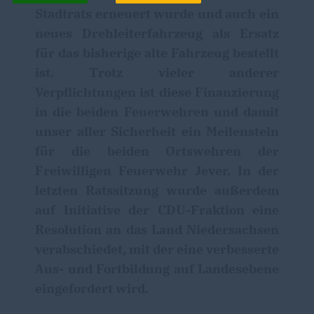
Stadtrats erneuert wurde und auch ein
neues Drehleiterfahrzeug als Ersatz
für das bisherige alte Fahrzeug bestellt
ist. Trotz vieler anderer
Verpflichtungen ist diese Finanzierung
in die beiden Feuerwehren und damit
unser aller Sicherheit ein Meilenstein
für die beiden Ortswehren der
Freiwilligen Feuerwehr Jever. In der
letzten Ratssitzung wurde außerdem
auf Initiative der CDU-Fraktion eine
Resolution an das Land Niedersachsen
verabschiedet, mit der eine verbesserte
Aus- und Fortbildung auf Landesebene
eingefordert wird.