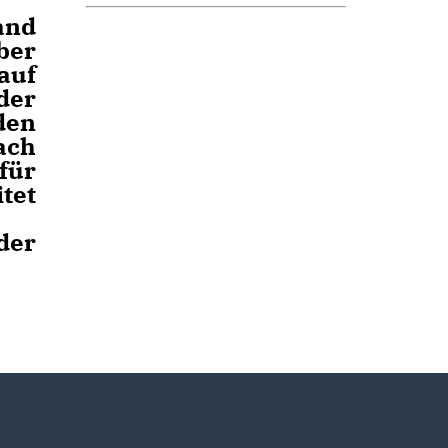
and
ber
auf
der
den
ach
für
tet
der