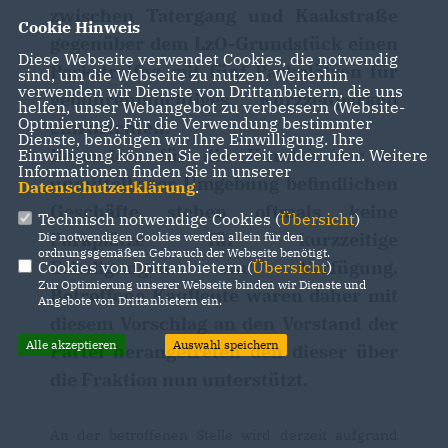
zwischen Tatergang und Kaakstraße
Cookie Hinweis
gegenüber dem LzO-Grundstück einen
Diese Webseite verwendet Cookies, die notwendig
Parkstreifen mit fünf Parkplätzen für
sind, um die Webseite zu nutzen. Weiterhin
verwenden wir Dienste von Drittanbietern, die uns
gebührenpflichtiges Kurzzeitparken
helfen, unser Webangebot zu verbessern (Website-
Optmierung). Für die Verwendung bestimmter
einzurichten.
Dienste, benötigen wir Ihre Einwilligung. Ihre
Besonders für die Kunden der in
Einwilligung können Sie jederzeit widerrufen. Weitere
Informationen finden Sie in unserer
unmittelbarer Umgebung befindlichen
Datenschutzerklärung
.
Geschäfte stehen oftmals keine
Technisch notwendige Cookies (
Übersicht
)
Parkplätze für kurzzeitige
Die notwendigen Cookies werden allein für den
ordnungsgemäßen Gebrauch der Webseite benötigt.
Erledigungen zur Verfügung.
Cookies von Drittanbietern (
Übersicht
)
Zur Optimierung unserer Webseite binden wir Dienste und
Betroffene Kaufleute waren daher mit
Angebote von Drittanbietern ein.
diesem Vorschlag an den Vorstand der
Alle akzeptieren
Auswahl speichern
Partei herangetreten den dieser über
die Fraktion nun unterstützt.
An der betroffenen Stelle wird derzeit aufgrund