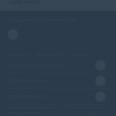
ALTER MARKT
Homepage des CDU Stadtverbandes Jever
IMPRESSUM
DATENSCHUTZ
KONTAKT
CDU Kreisverband Friesland
CDU Niedersachsen
CDU Deutschlands
@2026 CDU Stadtverband Jever
Realisation: Sharkness Media
Alle Rechte vorbehalten.
GmbH & Co. KG