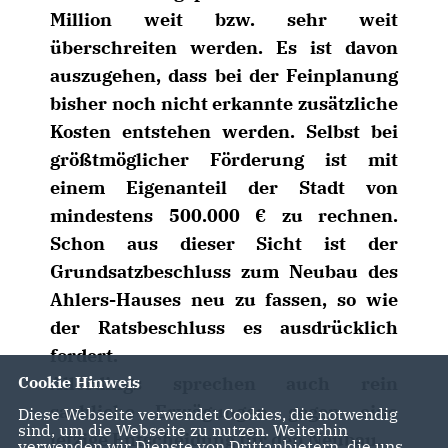
Million weit bzw. sehr weit
überschreiten werden. Es ist davon
auszugehen, dass bei der Feinplanung
bisher noch nicht erkannte zusätzliche
Kosten entstehen werden. Selbst bei
größtmöglicher Förderung ist mit
einem Eigenanteil der Stadt von
mindestens 500.000 € zu rechnen.
Schon aus dieser Sicht ist der
Grundsatzbeschluss zum Neubau des
Ahlers-Hauses neu zu fassen, so wie
der Ratsbeschluss es ausdrücklich
fordert.
Allerdings sprechen auch rein
Cookie Hinweis
sachliche Erwägungen gegen eine
Diese Webseite verwendet Cookies, die notwendig
sind, um die Webseite zu nutzen. Weiterhin
jetzige Entscheidung für den Neubau.
verwenden wir Dienste von Drittanbietern, die uns