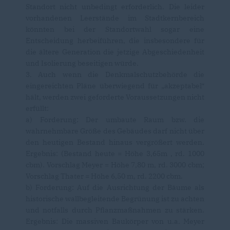
Standort nicht unbedingt erforderlich. Die leider
vorhandenen Leerstände im Stadtkernbereich
könnten bei der Standortwahl sogar eine
Entscheidung herbeiführen, die insbesondere für
die ältere Generation die jetzige Abgeschiedenheit
und Isolierung beseitigen würde.
3. Auch wenn die Denkmalschutzbehörde die
eingereichten Pläne überwiegend für „akzeptabel“
hält, werden zwei geforderte Voraussetzungen nicht
erfüllt:
a) Forderung: Der umbaute Raum bzw. die
wahrnehmbare Größe des Gebäudes darf nicht über
den heutigen Bestand hinaus vergrößert werden.
Ergebnis: (Bestand heute = Höhe 3,65m , rd. 1000
cbm). Vorschlag Meyer = Höhe 7,80 m, rd. 3000 cbm;
Vorschlag Thater = Höhe 6,50 m, rd. 2200 cbm.
b) Forderung: Auf die Ausrichtung der Bäume als
historische wallbegleitende Begrünung ist zu achten
und notfalls durch Pflanzmaßnahmen zu stärken.
Ergebnis: Die massiven Baukörper von u.a. Meyer